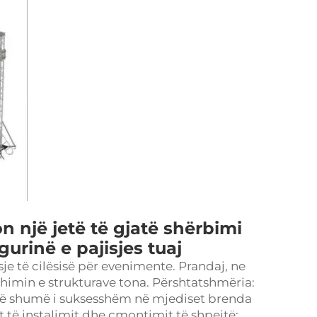
n një jetë të gjatë shërbimi
urinë e pajisjes tuaj
je të cilësisë për evenimente. Prandaj, ne
imin e strukturave tona. Përshtatshmëria:
shtë shumë i suksesshëm në mjediset brenda
t të instalimit dhe çmontimit të shpejtë;