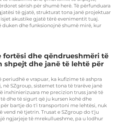
përdoret sërish për shumë herë. Të përfunduara
tësi të gjatë, strukturat tona janë projektuar
isjet akustike gjatë tërë evenimentit tuaj.
që duken dhe funksionojnë shumë mirë, kur
 fortësi dhe qëndrueshmëri të
shpejt dhe janë të lehtë për
 periudhë e vrapuar, ka kufizime të ashpra
, në SZgroup, sistemet tona të trarëve janë
Të inxhinierizuara me precizion
truss
janë të
të dhe të sigurt që ju kursen kohë dhe
 për bartje do t'i transportoni me lehtësi, nuk
ë vend në tjetrin. Trusat e SZgroup do t'ju
një ngjarjeje të mrekullueshme, pa u lodhur