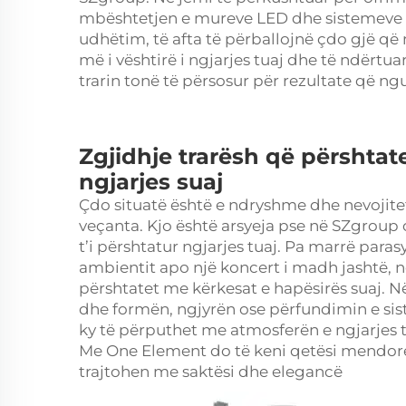
mbështetjen e mureve LED dhe sistemeve të
udhëtim, të afta të përballojnë çdo gjë q
më i vështirë i ngjarjes tuaj dhe të ndërtua
trarin tonë të përsosur për rezultate që ng
Zgjidhje trarësh që përshtat
ngjarjes suaj
Çdo situatë është e ndryshme dhe nevojitet
veçanta. Kjo është arsyeja pse në SZgroup 
t’i përshtatur ngjarjes tuaj. Pa marrë para
ambientit apo një koncert i madh jashtë, n
përshtatet me kërkesat e hapësirës suaj. 
dhe formën, ngjyrën ose përfundimin e siste
ky të përputhet me atmosferën e ngjarjes tu
Me One Element do të keni qetësi mendore
trajtohen me saktësi dhe elegancë