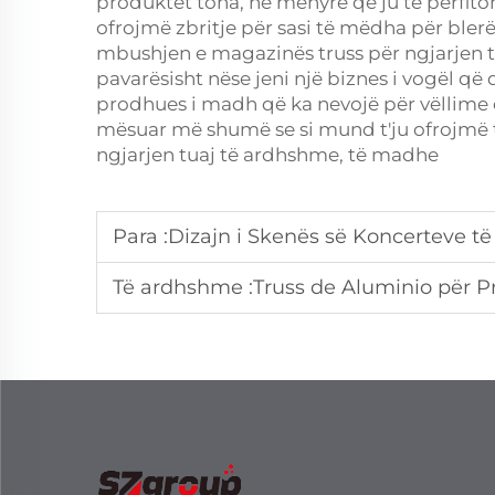
produktet tona, në mënyrë që ju të përfit
ofrojmë zbritje për sasi të mëdha për bler
mbushjen e magazinës
truss
për ngjarjen 
pavarësisht nëse jeni një biznes i vogël që 
prodhues i madh që ka nevojë për vëllime e
mësuar më shumë se si mund t'ju ofrojmë t
ngjarjen tuaj të ardhshme, të madhe
Para :
Dizajn i Skenës së Koncerteve të
Të ardhshme :
Truss de Aluminio për 