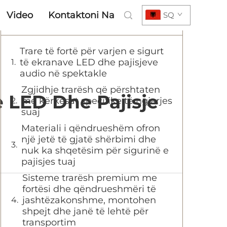
Video
Kontaktoni Na
SQ
Përmbajtja
Trare të fortë për varjen e sigurt
të ekranave LED dhe pajisjeve
audio në spektakle
Zgjidhje trarësh që përshtaten
 LED Dhe Pajisje
me kërkesat specifike të ngjarjes
suaj
Materiali i qëndrueshëm ofron
një jetë të gjatë shërbimi dhe
nuk ka shqetësim për sigurinë e
pajisjes tuaj
Sisteme trarësh premium me
fortësi dhe qëndrueshmëri të
jashtëzakonshme, montohen
shpejt dhe janë të lehtë për
transportim