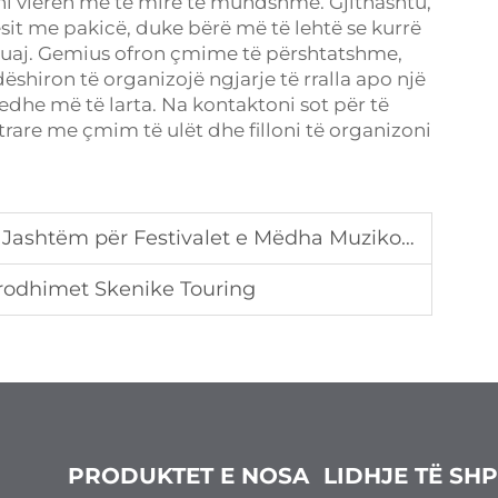
oni vlerën më të mirë të mundshme. Gjithashtu,
ësit me pakicë, duke bërë më të lehtë se kurrë
tuaj. Gemius ofron çmime të përshtatshme,
dëshiron të organizojë ngjarje të rralla apo një
dhe më të larta. Na kontaktoni sot për të
rare me çmim të ulët dhe filloni të organizoni
 Jashtëm për Festivalet e Mëdha Muzikore
Prodhimet Skenike Touring
PRODUKTET E NOSA
LIDHJE TË SH