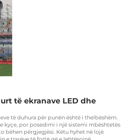
igurt të ekranave LED dhe
teve të duhura për punën është i thelbëshëm.
e kyçe, por posedimi i një sistemi mbështetës
ato bëhen përgjegjësi. Këtu hyhet në lojë
 e trarëve të fortë që e lehtësojnë