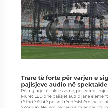
Trare të fortë për varjen e s
pajisjeve audio në spektakle
Për ngjarje të suksesshme, posedimi i mje
Muret LED dhe pajisjet audio janë element
të fortë është po aq i rëndësishëm; pa të, 
SZgroup. Ne jemi të përkushtuar për ofrimin