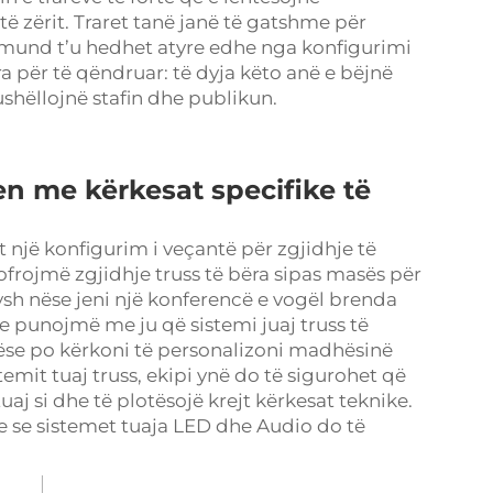
 zërit. Traret tanë janë të gatshme për
ë mund t’u hedhet atyre edhe nga konfigurimi
ra për të qëndruar: të dyja këto anë e bëjnë
ushëllojnë stafin dhe publikun.
en me kërkesat specifike të
 një konfigurim i veçantë për zgjidhje të
ofrojmë zgjidhje truss të bëra sipas masës për
sysh nëse jeni një konferencë e vogël brenda
e punojmë me ju që sistemi juaj truss të
Nëse po kërkoni të personalizoni madhësinë
mit tuaj truss, ekipi ynë do të sigurohet që
aj si dhe të plotësojë krejt kërkesat teknike.
 se sistemet tuaja LED dhe Audio do të