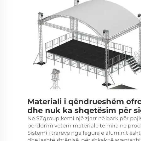
Materiali i qëndrueshëm ofro
dhe nuk ka shqetësim për sig
Në SZgroup kemi një zjarr në bark për pajis
përdorim vetëm materiale të mira në prodh
Sistemi i trarëve nga legura e aluminit ë
dhe jashtë shtëpisë, për shkak të avantazhi