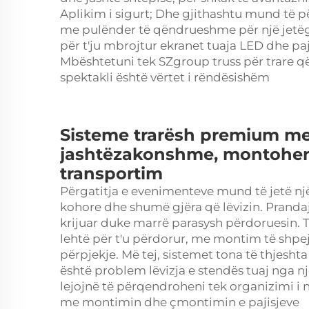
Aplikim i sigurt; Dhe gjithashtu mund të 
me pulënder të qëndrueshme për një jetëgja
për t'ju mbrojtur ekranet tuaja LED dhe paj
Mbështetuni tek SZgroup
truss
për trare 
spektakli është vërtet i rëndësishëm
Sisteme trarësh premium me
jashtëzakonshme, montohen 
transportim
Përgatitja e evenimenteve mund të jetë një
kohore dhe shumë gjëra që lëvizin. Prandaj
krijuar duke marrë parasysh përdoruesin. 
lehtë për t'u përdorur, me montim të shpej
përpjekje. Më tej, sistemet tona të thjeshta
është problem lëvizja e stendës tuaj nga nj
lejojnë të përqendroheni tek organizimi i 
me montimin dhe çmontimin e pajisjeve