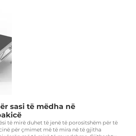
ër sasi të mëdha në
pakicë
i të mirë duhet të jenë të porositshëm për të
ncinë për çmimet më të mira në të gjitha