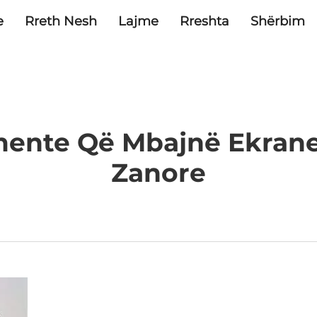
e
Rreth Nesh
Lajme
Rreshta
Shërbim
mente Që Mbajnë Ekrane
Zanore