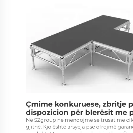
Çmime konkuruese, zbritje p
dispozicion për blerësit me 
Në SZgroup ne mendojmë se trusat me cilës
gjithë. Kjo është arsyeja pse ofrojmë gara