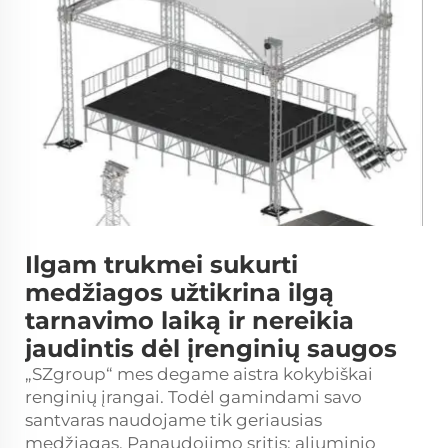
Ilgam trukmei sukurti
medžiagos užtikrina ilgą
tarnavimo laiką ir nereikia
jaudintis dėl įrenginių saugos
„SZgroup“ mes degame aistra kokybiškai
renginių įrangai. Todėl gamindami savo
santvaras naudojame tik geriausias
medžiagas. Panaudojimo sritis: aliuminio