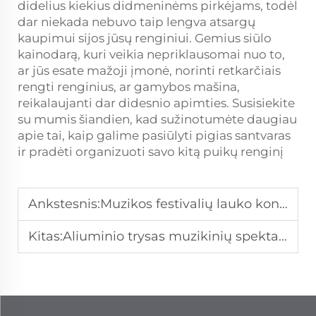
didelius kiekius didmeninėms pirkėjams, todėl
dar niekada nebuvo taip lengva atsargų
kaupimui
sijos
jūsų renginiui. Gemius siūlo
kainodarą, kuri veikia nepriklausomai nuo to,
ar jūs esate mažoji įmonė, norinti retkarčiais
rengti renginius, ar gamybos mašina,
reikalaujanti dar didesnio apimties. Susisiekite
su mumis šiandien, kad sužinotumėte daugiau
apie tai, kaip galime pasiūlyti pigias santvaras
ir pradėti organizuoti savo kitą puikų renginį
Ankstesnis:
Muzikos festivalių lauko koncertų scenos dizainas
Kitas:
Aliuminio trysas muzikinių spektaklių rengimui