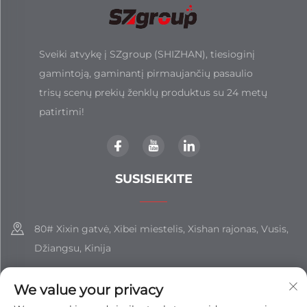
Sveiki atvykę į SZgroup (SHIZHAN), tiesioginį
gamintoją, gaminantį pirmaujančių pasaulio
trisų scenų prekių ženklų produktus su 24 metų
patirtimi!
SUSISIEKITE
80# Xixin gatvė, Xibei miestelis, Xishan rajonas, Vusis,
Džiangsu, Kinija
+86-18851508988
We value your privacy
[email protected]