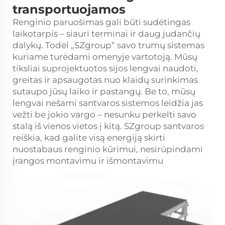
transportuojamos
Renginio paruošimas gali būti sudėtingas
laikotarpis – siauri terminai ir daug judančių
dalykų. Todėl „SZgroup“ savo trumų sistemas
kuriame turėdami omenyje vartotoją. Mūsų
tiksliai suprojektuotos
sijos
lengvai naudoti,
greitas ir apsaugotas nuo klaidų surinkimas
sutaupo jūsų laiko ir pastangų. Be to, mūsų
lengvai nešami santvaros sistemos leidžia jas
vežti be jokio vargo – nesunku perkelti savo
stalą iš vienos vietos į kitą. SZgroup santvaros
reiškia, kad galite visą energiją skirti
nuostabaus renginio kūrimui, nesirūpindami
įrangos montavimu ir išmontavimu