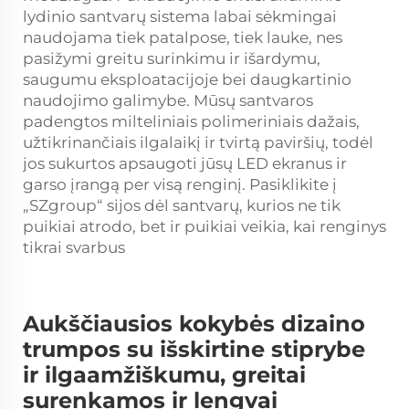
lydinio santvarų sistema labai sėkmingai
naudojama tiek patalpose, tiek lauke, nes
pasižymi greitu surinkimu ir išardymu,
saugumu eksploatacijoje bei daugkartinio
naudojimo galimybe. Mūsų santvaros
padengtos milteliniais polimeriniais dažais,
užtikrinančiais ilgalaikį ir tvirtą paviršių, todėl
jos sukurtos apsaugoti jūsų LED ekranus ir
garso įrangą per visą renginį. Pasiklikite į
„SZgroup“
sijos
dėl santvarų, kurios ne tik
puikiai atrodo, bet ir puikiai veikia, kai renginys
tikrai svarbus
Aukščiausios kokybės dizaino
trumpos su išskirtine stiprybe
ir ilgaamžiškumu, greitai
surenkamos ir lengvai