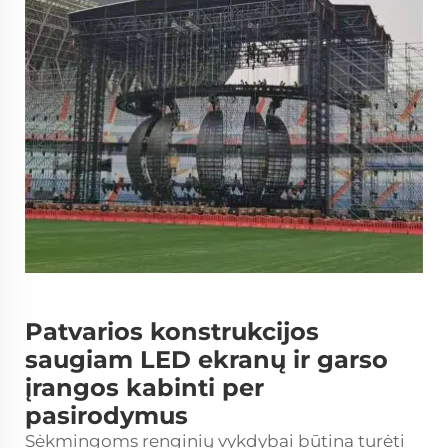
Patvarios konstrukcijos
saugiam LED ekranų ir garso
įrangos kabinti per
pasirodymus
Sėkmingoms renginių vykdybai būtina turėti