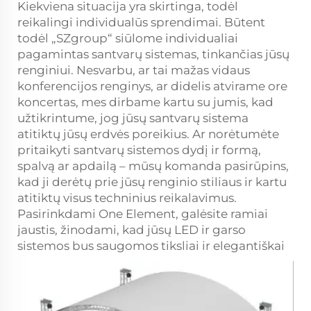
Kiekviena situacija yra skirtinga, todėl
reikalingi individualūs sprendimai. Būtent
todėl „SZgroup“ siūlome individualiai
pagamintas santvarų sistemas, tinkančias jūsų
renginiui. Nesvarbu, ar tai mažas vidaus
konferencijos renginys, ar didelis atvirame ore
koncertas, mes dirbame kartu su jumis, kad
užtikrintume, jog jūsų santvarų sistema
atitiktų jūsų erdvės poreikius. Ar norėtumėte
pritaikyti santvarų sistemos dydį ir formą,
spalvą ar apdailą – mūsų komanda pasirūpins,
kad ji derėtų prie jūsų renginio stiliaus ir kartu
atitiktų visus techninius reikalavimus.
Pasirinkdami One Element, galėsite ramiai
jaustis, žinodami, kad jūsų LED ir garso
sistemos bus saugomos tiksliai ir elegantiškai