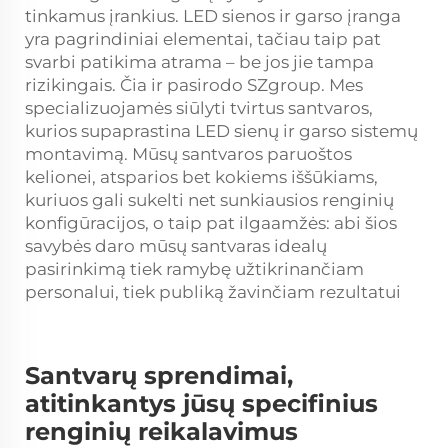
tinkamus įrankius. LED sienos ir garso įranga
yra pagrindiniai elementai, tačiau taip pat
svarbi patikima atrama – be jos jie tampa
rizikingais. Čia ir pasirodo SZgroup. Mes
specializuojamės siūlyti tvirtus santvaros,
kurios supaprastina LED sienų ir garso sistemų
montavimą. Mūsų santvaros paruoštos
kelionei, atsparios bet kokiems iššūkiams,
kuriuos gali sukelti net sunkiausios renginių
konfigūracijos, o taip pat ilgaamžės: abi šios
savybės daro mūsų santvaras idealų
pasirinkimą tiek ramybę užtikrinančiam
personalui, tiek publiką žavinčiam rezultatui
Santvarų sprendimai,
atitinkantys jūsų specifinius
renginių reikalavimus