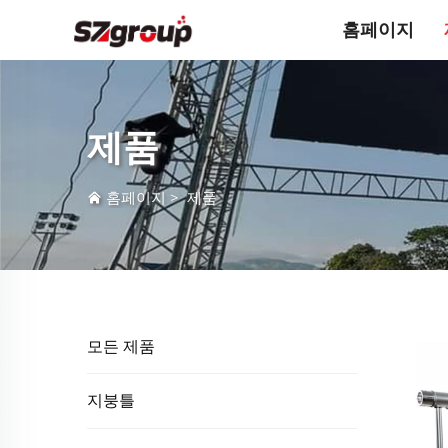
홈페이지
제품
홈페이지
>
제품
모든 제품
지붕틀