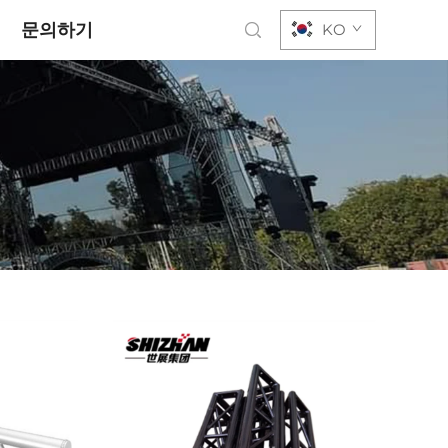
문의하기
KO