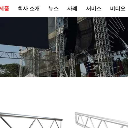
제품
회사 소개
뉴스
사례
서비스
비디오