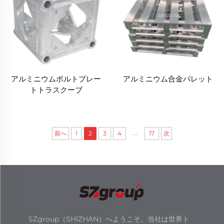
アルミニウムボルトプレー
アルミニウム合金パレット
トトラスクーブ
...
前へ
1
2
3
4
17
次
SZgroup（SHIZHAN）へようこそ。当社は世界ト