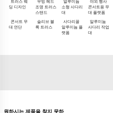
트러스 웨
무빙 헤드
알루미늄
야외 행사
딩 디자인
조명 트러스
소형 사다리
콘서트용 무
스탠드
대
대 플랫폼
콘서트 무
슬리브 블
사다리꼴
알루미늄
대 연단
록 트러스
알루미늄 플
사다리 작업
랫폼
대
원하시는 제품을 찾지 못하