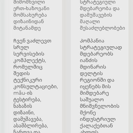
Მიმომხვილი
Სტრატეგიული
ერთ-ხაზოვანი
მდებარეობა და
მომსახურება
დამუშავების
დიზაინიდან
მაღალი
მიტანამდე
შესაძლებლობები
Ჩვენ ვაძლევთ
Კომპანია
სრულ
სტრატეგიულად
სერვისების
მდებარეობს
კომპლექტს,
იანძის
რომელშიც
მდინარის
შედის
დელტის
ტექნიკური
რეგიონში და
კონსულტაციები,
იყენებს მის
mẫu-ის
მიმდებარე
ტესტირება,
საშუალო
ნახაზის
მნიშვნელობის
დიზაინი,
მქონე
დამუშავება,
ინდუსტრიულ
ასამბლირება,
ქალაქებთან
ჩართვა და
ახლოს