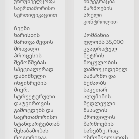
უზრუნველყოფა
ინტეგრაცია
საერთაშორისო
წარმოების
სერთიფიკაციით
სრული
კონტროლით
Ჩვენი
ხარისხის
Კომპანია
მართვა შედის
ფლობს 35,000
მრავალი
კვადრატულ
პროცესის
მეტრის
შემოწმებას
მოცულობის
სპეციალურად
დამოუკიდებელ
დანიშნული
საწარმო და
ინჟინრების
მუშაობს
მიერ,
საკუთარ
სტრუქტურული
ალუმინის
დატვირთვის
ნედლეული
გამოცდებს და
მასალის
საერთაშორისო
პროფილის
სტანდარტებთან
წარმოების
შესაბამობას,
ხაზებზე, რაც
როგორიცაა
უზრუნველყოფს