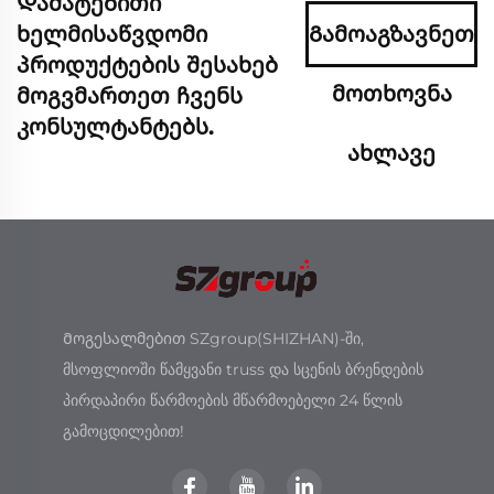
Დამატებითი
ხელმისაწვდომი
Გამოაგზავნეთ
პროდუქტების შესახებ
მოთხოვნა
მოგვმართეთ ჩვენს
კონსულტანტებს.
ახლავე
Მოგესალმებით SZgroup(SHIZHAN)-ში,
მსოფლიოში წამყვანი truss და სცენის ბრენდების
პირდაპირი წარმოების მწარმოებელი 24 წლის
გამოცდილებით!