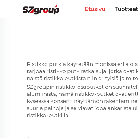
Etusivu
Tuotteet
Ristikko putkia käytetään monissa eri aloi
tarjoaa ristikko putkiratkaisuja, jotka ova
näistä ristikko putkista niin erityisiä ja mi
SZgroupin ristikko-osaputket on suunnitelt
alumiinista, nämä ristikko-putket ovat eritt
kyseessä konserttinäyttämön rakentaminen 
suuria painoja ja selviävät jopa ankarista u
ristikko-putkilla.