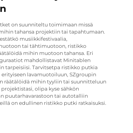
in
utket on suunniteltu toimimaan missä
mihin tahansa projektiin tai tapahtumaan.
jestätkö musiikkifestivaalia,
uotoon tai tähtimuotoon, ristikko
ätälöidä mihin muotoon tahansa. Eri
guraatiot mahdollistavat Minitablen
in tarpeisiisi. Tarvitsetpa ristikko putkia
i erityiseen lavamuotoiluun, SZgroupin
n räätälöidä mihin tyyliin tai suunnitteluun
projektistasi, olipa kyse sähkön
an puutarhavarastoon tai autotalliin
llä on edullinen ristikko putki ratkaisuksi.