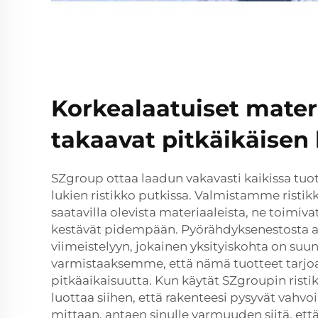
Korkealaatuiset materi
takaavat pitkäikäisen
SZgroup ottaa laadun vakavasti kaikissa tu
lukien ristikko putkissa. Valmistamme ristik
saatavilla olevista materiaaleista, ne toimi
kestävät pidempään. Pyörähdyksenestosta a
viimeistelyyn, jokainen yksityiskohta on suun
varmistaaksemme, että nämä tuotteet tarjoa
pitkäaikaisuutta. Kun käytät SZgroupin ristik
luottaa siihen, että rakenteesi pysyvät vahvo
mittaan, antaen sinulle varmuuden siitä, et