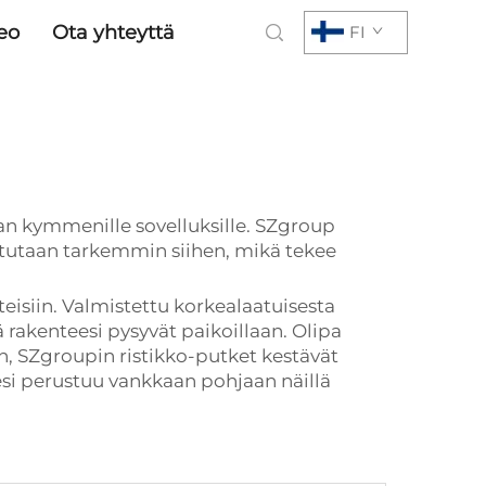
eo
Ota yhteyttä
FI
jan kymmenille sovelluksille. SZgroup
tustutaan tarkemmin siihen, mikä tekee
eisiin. Valmistettu korkealaatuisesta
tä rakenteesi pysyvät paikoillaan. Olipa
, SZgroupin ristikko-putket kestävät
keesi perustuu vankkaan pohjaan näillä