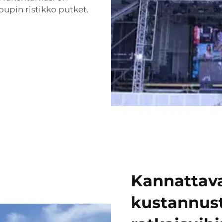
roupin ristikko putket.
Kannattava
kustannust