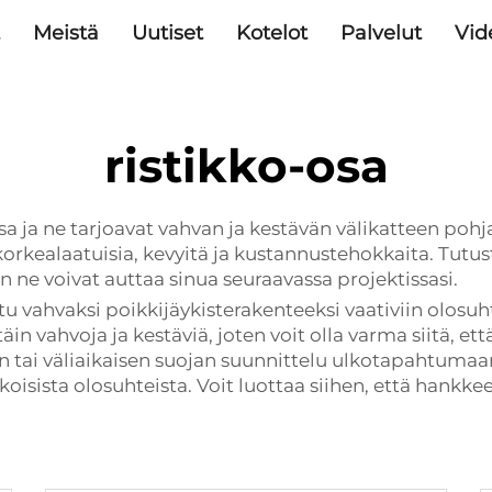
Meistä
Uutiset
Kotelot
Palvelut
Vid
ristikko-osa
ssa ja ne tarjoavat vahvan ja kestävän välikatteen poh
t korkealaatuisia, kevyitä ja kustannustehokkaita. Tu
ten ne voivat auttaa sinua seuraavassa projektissasi.
u vahvaksi poikkijäykisterakenteeksi vaativiin olosuht
äin vahvoja ja kestäviä, joten voit olla varma siitä, et
tai väliaikaisen suojan suunnittelu ulkotapahtumaan
lkoisista olosuhteista. Voit luottaa siihen, että hank