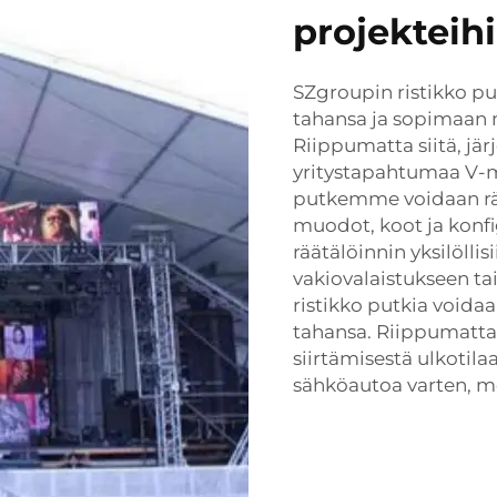
projekteih
SZgroupin ristikko p
tahansa ja sopimaan 
Riippumatta siitä, jär
yritystapahtumaa V-m
putkemme voidaan rä
muodot, koot ja konfi
räätälöinnin yksilöllisi
vakiovalaistukseen ta
ristikko putkia voidaa
tahansa. Riippumatta 
siirtämisestä ulkotila
sähköautoa varten, mei