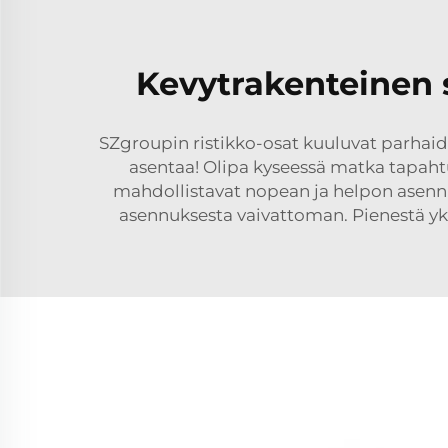
Kevytrakenteinen s
SZgroupin ristikko-osat kuuluvat parhaide
asentaa! Olipa kyseessä matka tapahtu
mahdollistavat nopean ja helpon asennuk
asennuksesta vaivattoman. Pienestä yks