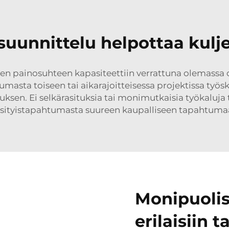
uunnittelu helpottaa kulj
n painosuhteen kapasiteettiin verrattuna olemassa ol
masta toiseen tai aikarajoitteisessa projektissa työsk
sen. Ei selkärasituksia tai monimutkaisia työkaluja t
ityistapahtumasta suureen kaupalliseen tapahtumaan a
Monipuolis
erilaisiin 