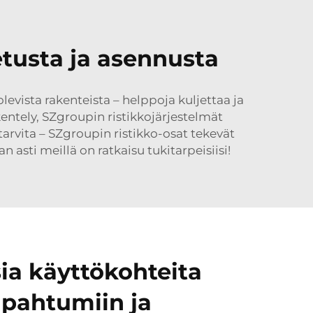
etusta ja asennusta
evista rakenteista – helppoja kuljettaa ja
entely, SZgroupin ristikkojärjestelmät
arvita – SZgroupin ristikko-osat tekevät
sti meillä on ratkaisu tukitarpeisiisi!
ia käyttökohteita
tapahtumiin ja