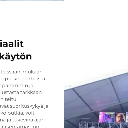
aalit
 käytön
otteissaan, mukaan
ko putket parhaista
vat paremmin ja
lustasta tarkkaan
niteltu
vat suorituskykyä ja
ko putkia, voit
ina ja tukevina ajan
tä rakentamasi on