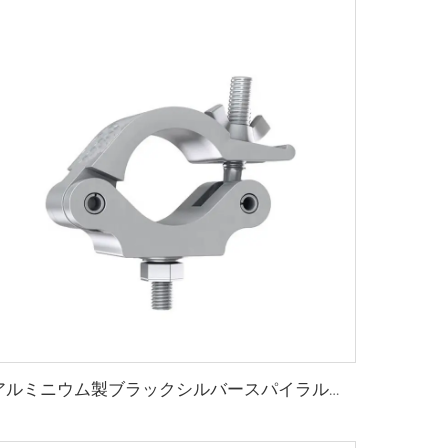
アルミニウム製ブラックシルバースパイラルチューブトラスカップラーフィクスチャーディスプレイトラスシステムアルミニウムクランプ