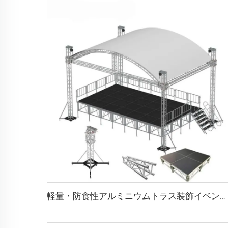
軽量・防食性アルミニウムトラス装飾イベントディスプレイ、結婚式照明トラスディスプレイ、人気商品