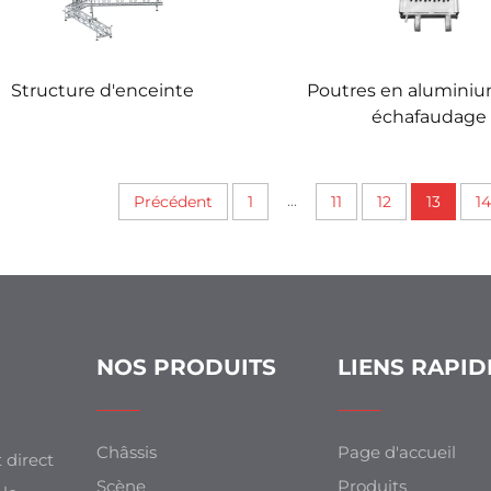
Structure d'enceinte
Poutres en alumini
échafaudage
...
Précédent
1
11
12
13
14
NOS PRODUITS
LIENS RAPID
Châssis
Page d'accueil
 direct
Scène
Produits