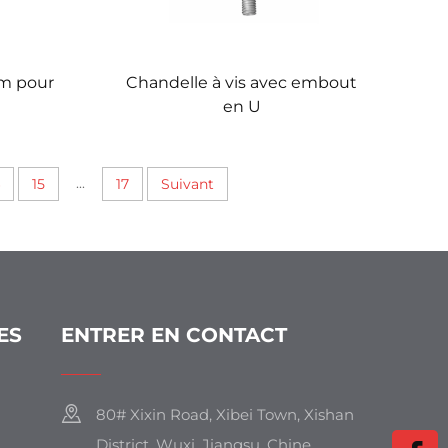
um pour
Chandelle à vis avec embout
en U
...
15
17
Suivant
ES
ENTRER EN CONTACT
80# Xixin Road, Xibei Town, Xishan
District, Wuxi, Jiangsu, Chine