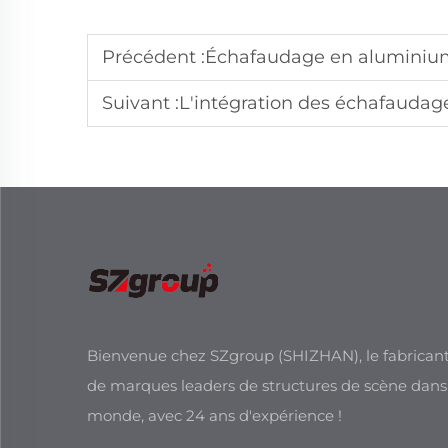
Précédent :
Échafaudage en aluminium 
Suivant :
L'intégration des échafaudages 
Bienvenue chez SZgroup (SHIZHAN), le fabricant
de marques leaders de structures de scène dans
monde, avec 24 ans d'expérience !