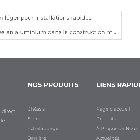
léger pour installations rapides
en aluminium dans la construction modulaire
NOS PRODUITS
LIENS RAPID
Châssis
Page d'accueil
 direct
Scène
Produits
 le
Échafaudage
À Propos de Nous
Barrière
Actualités