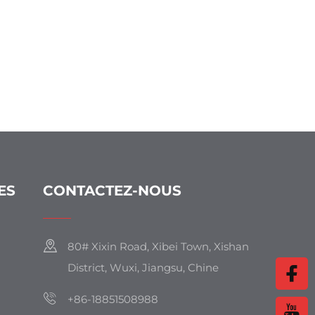
ES
CONTACTEZ-NOUS
80# Xixin Road, Xibei Town, Xishan
District, Wuxi, Jiangsu, Chine
+86-18851508988