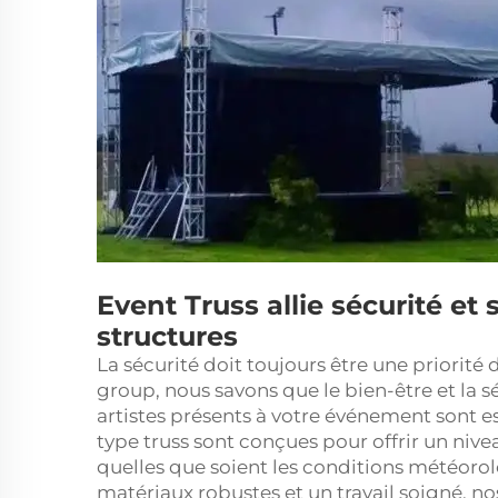
Event Truss allie sécurité et 
structures
La sécurité doit toujours être une priorité
group, nous savons que le bien-être et la sé
artistes présents à votre événement sont es
type truss sont conçues pour offrir un niv
quelles que soient les conditions météorol
matériaux robustes et un travail soigné, no