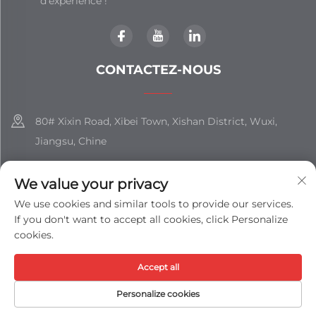
d'expérience !
CONTACTEZ-NOUS
80# Xixin Road, Xibei Town, Xishan District, Wuxi,
Jiangsu, Chine
+86-18851508988
We value your privacy
[email protected]
We use cookies and similar tools to provide our services.
If you don't want to accept all cookies, click Personalize
cookies.
Tous droits réservés © JIANGSU SHIZHAN GROUP CO., LTD. -
Accept all
Politique de confidentialité
-
Blog
Personalize cookies
PAGE D'ACCUEIL
PRODUITS
E-MAIL
TÉL