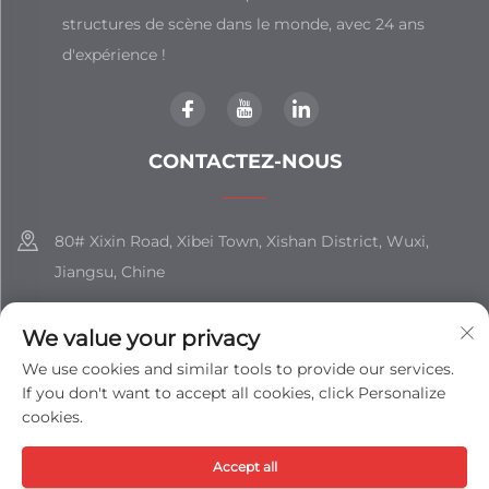
structures de scène dans le monde, avec 24 ans
d'expérience !
CONTACTEZ-NOUS
80# Xixin Road, Xibei Town, Xishan District, Wuxi,
Jiangsu, Chine
+86-18851508988
We value your privacy
[email protected]
We use cookies and similar tools to provide our services.
If you don't want to accept all cookies, click Personalize
cookies.
Tous droits réservés © JIANGSU SHIZHAN GROUP CO., LTD. -
Accept all
Politique de confidentialité
-
Blog