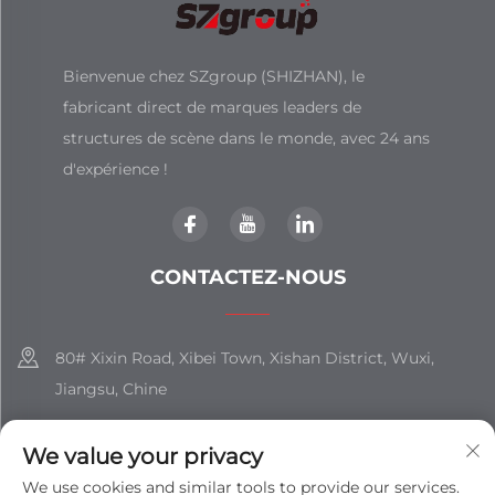
Bienvenue chez SZgroup (SHIZHAN), le
fabricant direct de marques leaders de
structures de scène dans le monde, avec 24 ans
d'expérience !
CONTACTEZ-NOUS
80# Xixin Road, Xibei Town, Xishan District, Wuxi,
Jiangsu, Chine
+86-18851508988
We value your privacy
[email protected]
We use cookies and similar tools to provide our services.