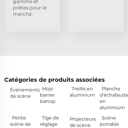
gamme et
prêtes pour le
marché.
Catégories de produits associées
Mojo
Treillis en
Planche
Événements
barrier
aluminium
d'échafaud
de scène
bartop
en
aluminium
Petite
Tige de
Scène
Projecteurs
scène de
réglage
portable
de scène