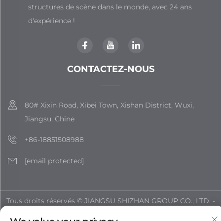
structures de scène dans le monde, avec 24 ans
d'expérience !
CONTACTEZ-NOUS
80# Xixin Road, Xibei Town, Xishan District, Wuxi,
Jiangsu, Chine
+86-18851508988
[email protected]
Tous droits réservés © JIANGSU SHIZHAN GROUP CO., LTD. -
Politique de confidentialité
-
Blogue