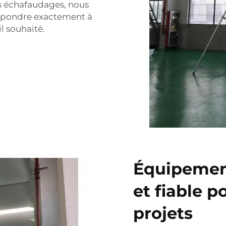
s échafaudages, nous
spondre exactement à
il souhaité.
Équipemen
et fiable p
projets