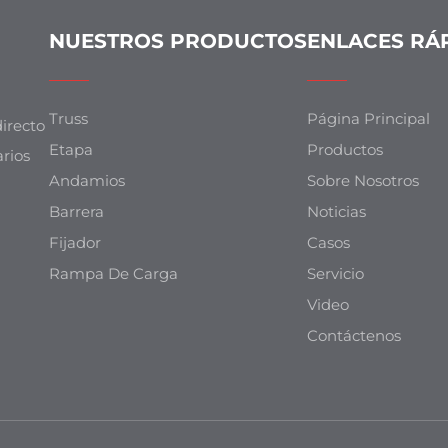
NUESTROS PRODUCTOS
ENLACES RÁ
Truss
Página Principal
irecto
Etapa
Productos
arios
Andamios
Sobre Nosotros
Barrera
Noticias
Fijador
Casos
Rampa De Carga
Servicio
Video
Contáctenos