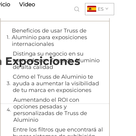
icio
Video
ES
Tabla de Contenido
Beneficios de usar Truss de
Aluminio para exposiciones
internacionales
Distinga su negocio en su
 Exposiciones
mercado con Truss de Aluminio
de alta calidad
Cómo el Truss de Aluminio te
ayuda a aumentar la visibilidad
de tu marca en exposiciones
Aumentando el ROI con
opciones pesadas y
personalizadas de Truss de
Aluminio
Entre los filtros que encontrará al