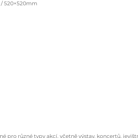
 / 520×520mm
m
né pro různé typy akcí, včetně výstav, koncertů, jevišt