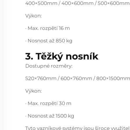
400×500mm / 400×600mm / 500×600mm
Výkon:
· Max. rozpětí 16 m
· Nosnost až 850 kg
3. Těžký nosník
Dostupné rozměry:
520×760mm / 600×760mm / 800×1500m
Výkon:
· Max. rozpětí 30 m
· Nosnost až 1500 kg
Tyto vazníkové systémy jsou široce využitel