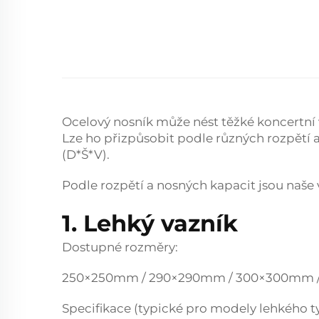
Ocelový nosník může nést těžké koncertní v
Lze ho přizpůsobit podle různých rozpět
(D*Š*V).
Podle rozpětí a nosných kapacit jsou naše v
1. Lehký vazník
Dostupné rozměry:
250×250mm / 290×290mm / 300×300mm
Specifikace (typické pro modely lehkého t