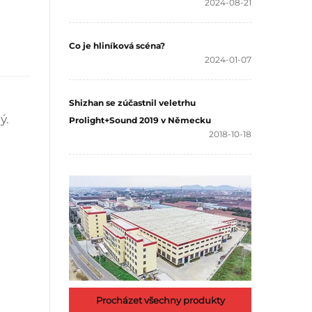
2024-08-21
Co je hliníková scéna?
2024-01-07
Shizhan se zúčastnil veletrhu
ý.
Prolight+Sound 2019 v Německu
2018-10-18
Procházet všechny produkty