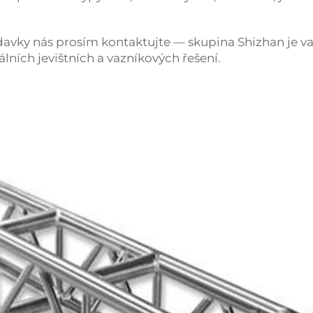
davky nás prosím kontaktujte — skupina Shizhan je v
lních jevištních a vazníkových řešení.