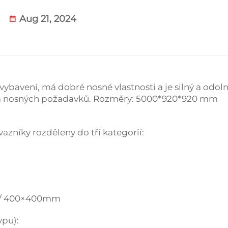
Aug 21, 2024
ybavení, má dobré nosné vlastnosti a je silný a odoln
í a nosných požadavků. Rozměry: 5000*920*920 mm
azníky rozděleny do tří kategorií:
 / 400×400mm
ypu):