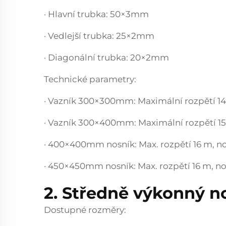
· Hlavní trubka: 50×3mm
· Vedlejší trubka: 25×2mm
· Diagonální trubka: 20×2mm
Technické parametry:
· Vazník 300×300mm: Maximální rozpětí 1
· Vazník 300×400mm: Maximální rozpětí 1
· 400×400mm nosník: Max. rozpětí 16 m, n
· 450×450mm nosník: Max. rozpětí 16 m, n
2. Středně výkonný n
Dostupné rozměry: