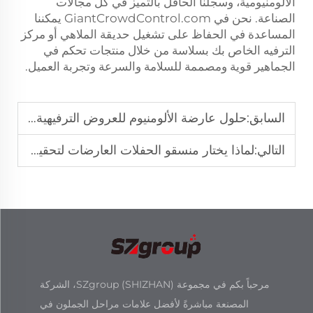
الألومنيومية، وسجلنا الحافل بالتميز في كل مجالات
الصناعة. نحن في GiantCrowdControl.com يمكننا
المساعدة في الحفاظ على تشغيل حديقة الملاهي أو مركز
الترفيه الخاص بك بسلاسة من خلال منتجات تحكم في
الجماهير قوية ومصممة للسلامة والسرعة وتجربة العميل.
السابق:
حلول عارضة الألومنيوم للعروض الترفيهية المتنقلة
التالي:
لماذا يختار منسقو الحفلات العارضات لتحقيق الكفاءة الهيكلية؟
مرحباً بكم في مجموعة SZgroup (SHIZHAN)، الشركة
المصنعة مباشرةً لأفضل علامات مراحل الجملون في