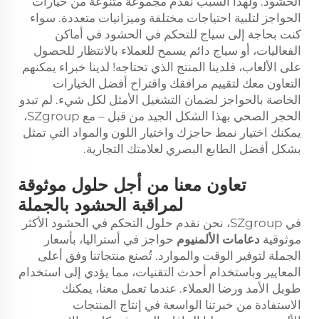
الحشود. ولهذا السبب نقدم مجموعة متنوعة من خيارات
الحواجز لتلبية احتياجات مختلفة وميزانيات متعددة. سواء
كنت بحاجة إلى سياج للتحكم في الحشود في أماكن
الفعاليات، أو سياج دائم يسمح للعملاء بالانتظار للحصول
على الألعاب، فلدينا المنتج الذي تحتاجه! لدينا خبراء يمكنهم
التعاون معك لتقييم مرافقك واقتراح أفضل الخيارات
الخاصة بالحواجز لضمان التشغيل الأمثل لكل شيء. لم تبدو
الحجر الصحي بهذا الشكل الجيد من قبل – مع SZgroup،
يمكنك اختيار نمط حاجزك واختيار اللون والمواد التي تمثل
بشكل أفضل الطابع البصري لعلامتك التجارية.
تعاون معنا من أجل حلول موثوقة
لمراقبة الحشود بالجملة
في SZgroup، نحن نقدم حلول التحكم في الحشود الأكثر
موثوقية
دعامات الألمنيوم
حواجز في أستراليا، بأسعار
الجملة لتوفير الوقت والموارد. تُصنع منتجاتنا وفق أعلى
المعايير وباستخدام أحدث التقنيات، مما يؤدي إلى استخدام
طويل الأمد ورضا العملاء. عندما تعمل معنا، يمكنك
الاستفادة من خبرتنا الواسعة في إنتاج المنتجات