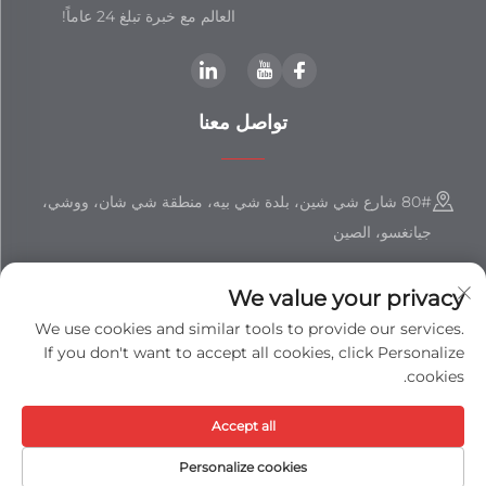
العالم مع خبرة تبلغ 24 عاماً!
تواصل معنا
80# شارع شي شين، بلدة شي بيه، منطقة شي شان، ووشي،
جيانغسو، الصين
+86-18851508988
We value your privacy
[email protected]
We use cookies and similar tools to provide our services.
If you don't want to accept all cookies, click Personalize
cookies.
حقوق النشر © شركة جيانغسو شيزهان المحدودة جميع الحقوق محفوظة -
Accept all
سياسة الخصوصية
-
المدونة
Personalize cookies