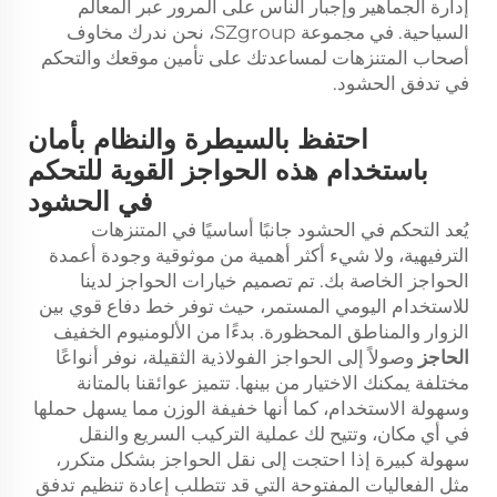
إدارة الجماهير وإجبار الناس على المرور عبر المعالم
السياحية. في مجموعة SZgroup، نحن ندرك مخاوف
أصحاب المتنزهات لمساعدتك على تأمين موقعك والتحكم
في تدفق الحشود.
احتفظ بالسيطرة والنظام بأمان
باستخدام هذه الحواجز القوية للتحكم
في الحشود
يُعد التحكم في الحشود جانبًا أساسيًا في المتنزهات
الترفيهية، ولا شيء أكثر أهمية من موثوقية وجودة أعمدة
الحواجز الخاصة بك. تم تصميم خيارات الحواجز لدينا
للاستخدام اليومي المستمر، حيث توفر خط دفاع قوي بين
الزوار والمناطق المحظورة. بدءًا من الألومنيوم الخفيف
الحاجز
وصولاً إلى الحواجز الفولاذية الثقيلة، نوفر أنواعًا
مختلفة يمكنك الاختيار من بينها. تتميز عوائقنا بالمتانة
وسهولة الاستخدام، كما أنها خفيفة الوزن مما يسهل حملها
في أي مكان، وتتيح لك عملية التركيب السريع والنقل
سهولة كبيرة إذا احتجت إلى نقل الحواجز بشكل متكرر،
مثل الفعاليات المفتوحة التي قد تتطلب إعادة تنظيم تدفق