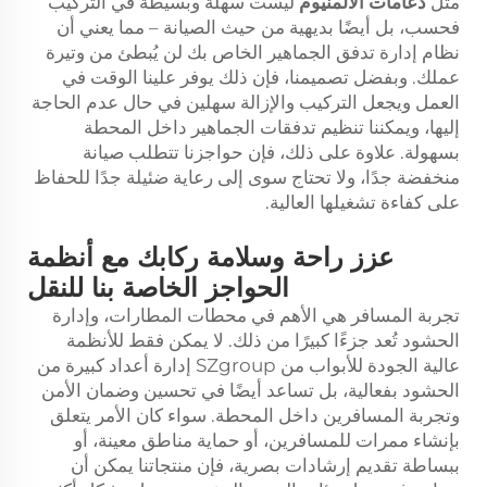
مثل
دعامات الألمنيوم
ليست سهلة وبسيطة في التركيب
فحسب، بل أيضًا بديهية من حيث الصيانة – مما يعني أن
نظام إدارة تدفق الجماهير الخاص بك لن يُبطئ من وتيرة
عملك. وبفضل تصميمنا، فإن ذلك يوفر علينا الوقت في
العمل ويجعل التركيب والإزالة سهلين في حال عدم الحاجة
إليها، ويمكننا تنظيم تدفقات الجماهير داخل المحطة
بسهولة. علاوة على ذلك، فإن حواجزنا تتطلب صيانة
منخفضة جدًا، ولا تحتاج سوى إلى رعاية ضئيلة جدًا للحفاظ
على كفاءة تشغيلها العالية.
عزز راحة وسلامة ركابك مع أنظمة
الحواجز الخاصة بنا للنقل
تجربة المسافر هي الأهم في محطات المطارات، وإدارة
الحشود تُعد جزءًا كبيرًا من ذلك. لا يمكن فقط للأنظمة
عالية الجودة للأبواب من SZgroup إدارة أعداد كبيرة من
الحشود بفعالية، بل تساعد أيضًا في تحسين وضمان الأمن
وتجربة المسافرين داخل المحطة. سواء كان الأمر يتعلق
بإنشاء ممرات للمسافرين، أو حماية مناطق معينة، أو
ببساطة تقديم إرشادات بصرية، فإن منتجاتنا يمكن أن