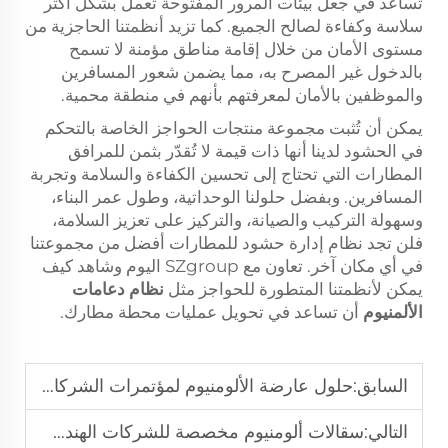
تساعد في جعل بيئات المرور المفتوحة تعمل بشكل أكثر
سلاسة وكفاءة لصالح الجميع. كما تزيد أنظمتنا الحاجزية من
مستوى الأمان من خلال إقامة مناطق مؤمنة لا تسمح
بالدخول غير المصرح به، مما يضمن شعور المسافرين
والموظفين بالأمان لمعرفتهم بأنهم في منطقة محمية.
يمكن أن تُثبت مجموعة منتجات الحواجز الخاصة بالتحكم
في الحشود لدينا أنها ذات قيمة لا تُقدّر بثمن للمرافق
المطارات التي تحتاج إلى تحسين الكفاءة والسلامة وتجربة
المسافرين. وبفضل حلولنا الوحداتية، وطول عمر البناء،
وسهولة التركيب والصيانة، والتركيز على تعزيز السلامة،
فلن تجد نظام إدارة حشود للمطارات أفضل من مجموعتنا
في أي مكان آخر. تعاون مع SZgroup اليوم وشاهد كيف
يمكن لأنظمتنا المتطورة للحواجز مثل
نظام دعامات
الألمنيوم
أن تساعد في تحويل عمليات محطة مطارك.
السابق:
حلول عارضة الألومنيوم لمؤتمرات الشركات
التالي:
سقالات ألومنيوم مخصصة للشركات الهندسية