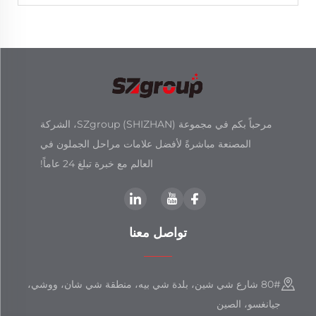
مرحباً بكم في مجموعة SZgroup (SHIZHAN)، الشركة
المصنعة مباشرةً لأفضل علامات مراحل الجملون في
العالم مع خبرة تبلغ 24 عاماً!
تواصل معنا
80# شارع شي شين، بلدة شي بيه، منطقة شي شان، ووشي،
جيانغسو، الصين