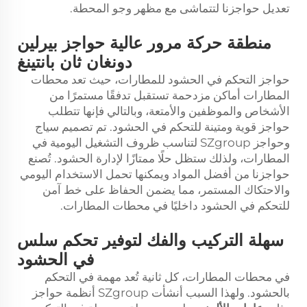
تعديل حواجزنا لتتماشى مع مظهر وجو المحطة.
منطقة حركة مرور عالية حواجز بيرلين
دونغان ثان بانتينغ
حواجز التحكم في الحشود للمطارات، حيث تعد محطات
المطارات أماكن مزدحمة تستقبل تدفقًا مستمرًا من
الأشخاص والموظفين والأمتعة، وبالتالي فإنها تتطلب
حواجز قوية ومتينة للتحكم في الحشود. تم تصميم سياج
وحواجز SZgroup لتناسب ظروف التشغيل اليومية في
المطارات، ولذلك ستظل حلًا ممتازًا لإدارة الحشود. تُصنع
حواجزنا من أفضل المواد ويمكنها تحمل الاستخدام اليومي
والاحتكاك المستمر، مما يضمن الحفاظ على خط آمن
للتحكم في الحشود داخليًا في محطات المطارات.
سهلة التركيب والفك لتوفير تحكم سلس
في الحشود
في محطات المطارات، كل ثانية تُعد مهمة في التحكم
بالحشود. ولهذا السبب أنشأت SZgroup أنظمة حواجز