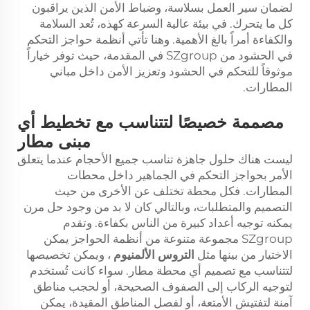
لضمان سير العمل بسلاسة، وضباط الأمن الذين يراقبون
كل ما يتحرك. في بيئة عالية السرعة كهذه، تُعد السلامة
والكفاءة أمراً بالغ الأهمية. وهنا تأتي أنظمة حواجز التحكم
في الحشود من SZgroup في المقدمة، حيث توفر خياراً
موثوقاً للتحكم في الحشود وتعزيز الأمن داخل مباني
المطارات.
مصممة خصيصًا لتتناسب مع تخطيط أي
مبنى مطار
ليست هناك حلول جاهزة تناسب جميع الأحجام عندما يتعلق
الأمر بحواجز التحكم في الجماهير داخل محطات
المطارات. فكل محطة تختلف عن الأخرى من حيث
التصميم والمتطلبات، وبالتالي كان لا بد من وجود حل مرن
يمكنه توجيه أعداد كبيرة من الناس بكفاءة. وتقدم
SZgroup مجموعة متنوعة من أنظمة الحواجز يمكن
الاختيار من بينها مثل
التروس الألمنيوم
، ويمكن تخصيصها
لتتناسب مع تصميم أي محطة مطار. سواء كانت تُستخدم
لتوجيه الركاب إلى الصفوف الصحيحة، أو لحجب مناطق
آمنة لتفتيش الأمتعة، أو لفصل المناطق المقيدة، يمكن