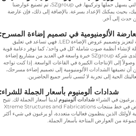
وتركيبها. في SZgroup، تم تصنيع عوارضنا
يك، بحيث يمكنك الإعداد بسرعة. بالإضافة إلى ذلك، فإن عارضة
من حدث إلى آخر.
عارضة الألومنيومية في تصميم إضاءة المسرح:
تُعد أنظمة الشدادات الألومنيومية أيضًا وسيلة لتعزيز وتصميم عروض الإضاءة LED. فهي تساعد في تعليق
لة لإنشاء أنظمة صوت شاملة 'كل في واحد'، كما توفر دعامة قوية
وقادرة على تحمل الأحمال لعرضك الضوئي. لدى شركة SZgroup خبرة واسعة في العديد من مشاريع إضاءة
ولاً إلى الإنتاجات الكبيرة في القاعات الواسعة. إذا كنت تواجه
ن أن تضيفها الشدادات الألومنيومية إلى تصميم إضاءة مسرحك،
ليتك الحية إلى تجربة لا تُنسى تأسر جميع الحاضرين.
شدادات ألومنيوم بأسعار الجملة للشراء:
 يرغبون في الشراء
شدادات ألومنيوم
لدينا أسعار الجملة لك. تتيح
لك إمكانية دمجها مع عناصر أخرى من العوارض في خط منتجات Xtreme Structures and Fabrications
ية لأولئك الذين ينظمون فعاليات متعددة، أو يرغبون في شيء أكثر
مجموعة من العوارض المتاحة بأسعار الجملة.