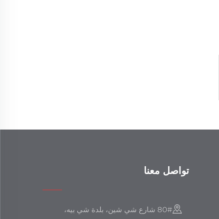
تواصل معنا
80# شارع شي شين، بلدة شي بيه،