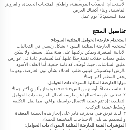
الاستخدام: الحفلات الموسيقية، وإطلاق المنتجات الجديدة، والعروض
الفاشنية، وبناء أكشاك العرض
مدة التسليم: 15 يوم عمل
تفاصيل المنتج
استخدام عارضة الحوامل المثلثية السوداء:
تُستخدم العارضة المثلثية السوداء بشكل رئيسي في الفعاليات
الأدائية الصغيرة. ويمكن تركيبها على هيئة هيكل بسيط، ولا يمكن
تعليق معدات حفلات ثقيلة جدًا عليها. كما تُستخدم عادةً في عوارض
تعليق الشاشات، حيث تُوظَّف كدعامة خلفية. أما الطلاء الأسود
بالرش البلاستيكي فيلبي طلب العملاء بشأن لون العارضة، وهو ما
يجعل المظهر أكثر جمالًا.
مزايا العارضة المثلثية السوداء ذات الحوامل:
١. تناسب نطاقًا أوسع من السcenarios وتمتاز بألوانٍ أكثر جمالًا.
٢. تختلف طريقة اتصالها عن طريقة اتصال العارضة ذات الحوامل
التقليدية؛ إذ تتم عملية الاتصال بواسطة براغي، مما يقلل التكلفة
ويُبسِّط عملية التركيب.
٣. لدينا فريق فني محترف قادر على إنجاز هذه العملية المعقدة
والتصميم بما يلبي الاحتياجات المختلفة للعملاء.
المؤشرات الفنية للعارضة المثلثية السوداء ذات الحوامل: