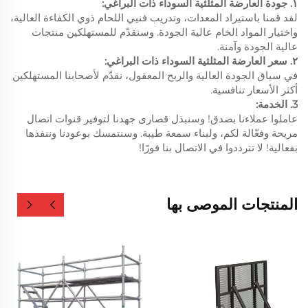
١. جودة العارضة المثلثية السوداء ذات البراغي:
لقد قمنا باستيراد المعدات، وتدريب فنيي اللحام ذوي الكفاءة العالية،
واختيار المواد الخام عالية الجودة. وسنقدّم للمستهلكين منتجات
عالية الجودة وآمنة.
٢. سعر العارضة المثلثية السوداء ذات البراغي:
في سياق الجودة العالية والربح المعقول، نقدّم لأصحابنا المستهلكين
أكثر الأسعار تنافسية.
3. الخدمة:
عاملوا عملاءنا بصدق! وسنبذل قصارى جهدنا لتوفير قنوات اتصال
مريحة وفعّالة لكم، ولبناء سمعة طيبة. وسنتمسك بوعودنا وننفذها
بفعالية! لا تترددوا في الاتصال بنا فورًا!
المنتجات الموصى بها