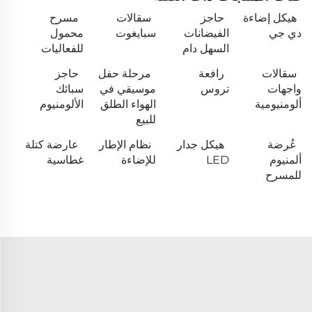
هيكل إضاءة
حاجز
سقالات
مسرح
دي جي
الفيضانات
سبايغوت
محمول
السهل دام
للفعاليات
سقالات
رافعة
مرحلة حفل
حاجز
واجهات
تروس
موسيقي في
سبائك
ألومنيومية
الهواء الطلق
الألومنيوم
للبيع
عُرضة
هيكل جدار
نظام الإطار
عارضة كتلة
ألمنيوم
LED
للإضاءة
غطاسية
للمسرح