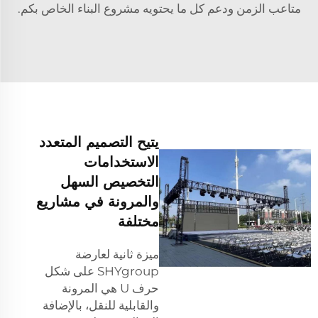
متاعب الزمن ودعم كل ما يحتويه مشروع البناء الخاص بكم.
يتيح التصميم المتعدد
الاستخدامات
التخصيص السهل
والمرونة في مشاريع
مختلفة
ميزة ثانية لعارضة
SHYgroup على شكل
حرف U هي المرونة
والقابلية للنقل، بالإضافة