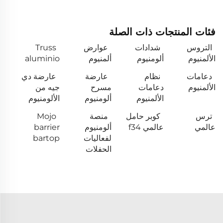
فئات المنتجات ذات الصلة
التروس
شدادات
عوارض
Truss
الألمنيوم
ألومنيوم
ألمنيوم
aluminio
دعامات
نظام
عارضة
عارضة دي
الألمنيوم
دعامات
مسرح
جيه من
الألمنيوم
ألومنيوم
الألومنيوم
ترس
كوبر حامل
منصة
Mojo
عالمي
عالمي f34
ألومنيوم
barrier
لفعاليات
bartop
الحفلات