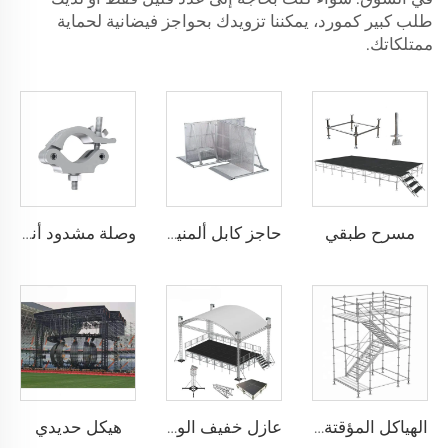
طلب كبير كمورد، يمكننا تزويدك بحواجز فيضانية لحماية
ممتلكاتك.
مسرح طبقي
حاجز كابل ألمنيومي
وصلة مشدود أنبوبية حلزونية من الألومنيوم الأسود والفضي، تركيب عرض نظام المشدود، مشبك ألومنيوم
هيكل حديدي
الهياكل المؤقتة ذات الطبقة الألومنيومية
عازل خفيف الوزن ومقاوم للتآكل من الألومنيوم لعرض الفعاليات، عرض إضاءة الزفاف بالألومنيوم، منتج مطلوب بشدة