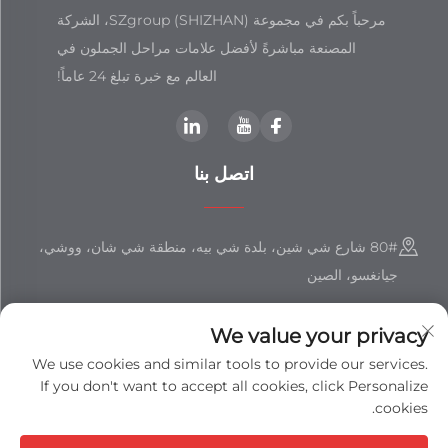
مرحباً بكم في مجموعة SZgroup (SHIZHAN)، الشركة
المصنعة مباشرةً لأفضل علامات مراحل الجملون في
العالم مع خبرة تبلغ 24 عاماً!
اتصل بنا
80# شارع شي شين، بلدة شي بيه، منطقة شي شان، ووشي،
جيانغسو، الصين
+86-18851508988
We value your privacy
[email protected]
We use cookies and similar tools to provide our services.
If you don't want to accept all cookies, click Personalize
cookies.
حقوق النشر © شركة جيانغسو شيزهان المحدودة جميع الحقوق محفوظة -