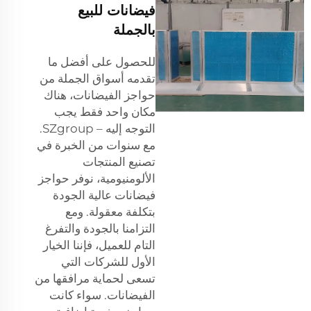
فيضانات للبيع
بالجملة
للحصول على أفضل ما
تقدمه أسواق الجملة من
حواجز الفيضانات، هناك
مكان واحد فقط يجب
التوجه إليه – SZgroup.
مع سنوات من الخبرة في
تصنيع المنتجات
الألومنيومية، نوفر حواجز
فيضانات عالية الجودة
بتكلفة معقولة. ومع
التزامنا بالجودة والتفرغ
التام للعميل، فإننا الخيار
الأول للشركات التي
تسعى لحماية مرافقها من
الفيضانات. سواء كانت