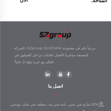
المتاحة.
مرحباً بكم في مجموعة SZgroup (SHIZHAN)، الشركة
المصنعة مباشرةً لأفضل علامات مراحل الجملون في
العالم مع خبرة تبلغ 24 عاماً!
اتصل بنا
80# شارع شي شين، بلدة شي بيه، منطقة شي شان، ووشي،