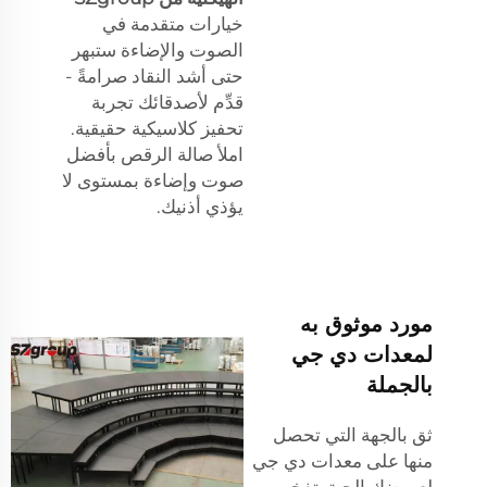
خيارات متقدمة في
الصوت والإضاءة ستبهر
حتى أشد النقاد صرامةً -
قدِّم لأصدقائك تجربة
تحفيز كلاسيكية حقيقية.
املأ صالة الرقص بأفضل
صوت وإضاءة بمستوى لا
يؤذي أذنيك.
مورد موثوق به
لمعدات دي جي
بالجملة
ثق بالجهة التي تحصل
منها على معدات دي جي
لعروضك الحية. تفخر