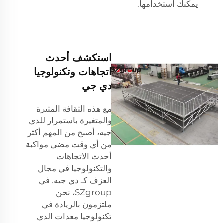
يمكنك استخدامها.
استكشف أحدث
اتجاهات وتكنولوجيا
دي جي
مع هذه الثقافة المثيرة
والمتغيرة باستمرار للدي
جيه، أصبح من المهم أكثر
من أي وقت مضى مواكبة
أحدث الاتجاهات
والتكنولوجيا في مجال
العزف كـ دي جيه. في
SZgroup، نحن
ملتزمون بالريادة في
تكنولوجيا معدات الدي