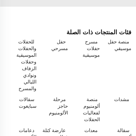
فئات المنتجات ذات الصلة
منصة حفل
مسرح
حفل
للحفلات
موسيقي
حفلات
مسرحي
والحفلات
موسيقية
الموسيقية
وحفلات
الزفاف
ونوادي
الليالي
والمسرح
مشدات
منصة
مرحلة
سقالات
ألومنيوم
حاجز
سبايغوت
لفعاليات
الألومنيوم
الحفلات
سقالة
معدات
عارضة كتلة
دعامات