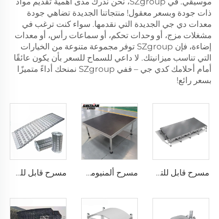
موسيقي. في SZgroup، نحن ندرك مدى أهمية تقديم مواد
ذات جودة وبسعر معقول! منتجاتنا الجديدة تضاهي جودة
معدات دي جي الجديدة التي نقدمها. سواء كنت ترغب في
مشغلات مزج، أو وحدات تحكم، أو سماعات رأس، أو معدات
إضاءة، فإن SZgroup توفر مجموعة متنوعة من الخيارات
التي تناسب ميزانيتك. لا داعي للسماح للسعر بأن يكون عائقًا
أمام أحلامك كدي جي – ففي SZgroup نمنحك أداءً متميزًا
بسعر رائع!
مسرح قابل للتركيب
مسرح ألمنيومي قابل للنقل
مسرح قابل للطي، مسرح نشاط متنقل من سبيكة الألومنيوم مع سلم ومنحدر