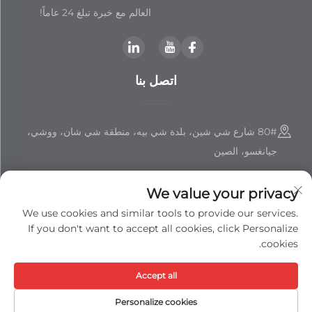
العالم مع خبرة تبلغ 24 عاماً!
اتصل بنا
80# شارع شي شين، بلدة شي بيه، منطقة شي شان، ووشي،
جيانغسو، الصين
+86-18851508988
We value your privacy
[email protected]
We use cookies and similar tools to provide our services.
If you don't want to accept all cookies, click Personalize
cookies.
حقوق النشر © شركة جيانغسو شيزهان المحدودة جميع الحقوق محفوظة -
Accept all
سياسة الخصوصية
-
مدونة
Personalize cookies