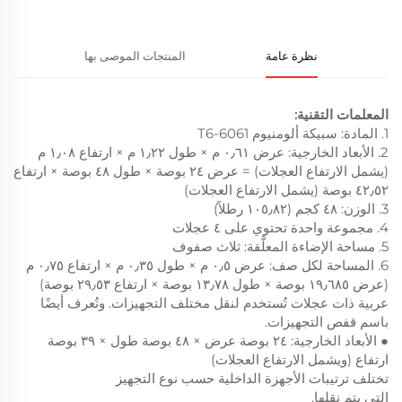
نظرة عامة
المنتجات الموصى بها
المعلمات التقنية:
1. المادة: سبيكة ألومنيوم 6061-T6
2. الأبعاد الخارجية: عرض ٠٫٦١ م × طول ١٫٢٢ م × ارتفاع ١٫٠٨ م
(يشمل الارتفاع العجلات) = عرض ٢٤ بوصة × طول ٤٨ بوصة × ارتفاع
٤٢٫٥٢ بوصة (يشمل الارتفاع العجلات)
3. الوزن: ٤٨ كجم (١٠٥٫٨٢ رطلاً)
4. مجموعة واحدة تحتوي على ٤ عجلات
5. مساحة الإضاءة المعلَّقة: ثلاث صفوف
6. المساحة لكل صف: عرض ٠٫٥ م × طول ٠٫٣٥ م × ارتفاع ٠٫٧٥ م
(عرض ١٩٫٦٨٥ بوصة × طول ١٣٫٧٨ بوصة × ارتفاع ٢٩٫٥٣ بوصة)
عربية ذات عجلات تُستخدم لنقل مختلف التجهيزات. وتُعرف أيضًا
باسم قفص التجهيزات.
● الأبعاد الخارجية: ٢٤ بوصة عرض × ٤٨ بوصة طول × ٣٩ بوصة
ارتفاع (ويشمل الارتفاع العجلات)
تختلف ترتيبات الأجهزة الداخلية حسب نوع التجهيز
التي يتم نقلها.