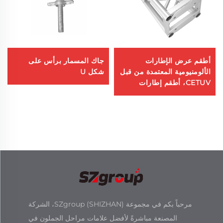
أطقم عرض الإطارات
جاك المسمار برأس على
الألومنيومية المعتمدة من قبل
شكل U
CETUV، أطقم إطارات
مربوطة بالمسامير سهلة
التركيب للاستخدام في
الفعاليات المسرحية
مرحباً بكم في مجموعة SZgroup (SHIZHAN)، الشركة
المصنعة مباشرةً لأفضل علامات مراحل الجملون في