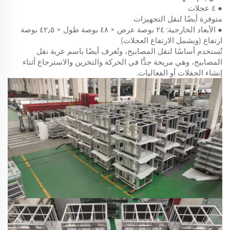
● ٤ عجلات
متوفرة أيضًا لنقل التجهيزات
● الأبعاد الخارجية: ٢٤ بوصة عرض × ٤٨ بوصة طول × ٤٢٫٥ بوصة
ارتفاع (ويشمل الارتفاع العجلات)
تُستخدم أساسًا لنقل المصابيح، وتُعرف أيضًا باسم عربة نقل
المصابيح، وهي مريحة جدًّا في الحركة والتخزين والاسترجاع أثناء
إنشاء الحفلات أو الفعاليات.