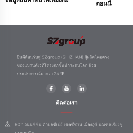
ตอนนี้
ยินดีต้อนรับสู่ SZgroup (SHIZHAN) ผู้ผลิตโดยตรง
ของแบรนด์เวทีโครงถักชั้นนำระดับโลก ด้วย
ประสบการณ์มากว่า 24 ปี!
ติดต่อเรา
80# ถนนซีซิน ตำบลซีเป่ย์ เขตซีซาน เมืองอู๋ซี มณฑลเจียงซู
ประเทศจีน