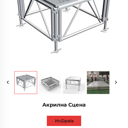
Акрилна Сцена
Истрага