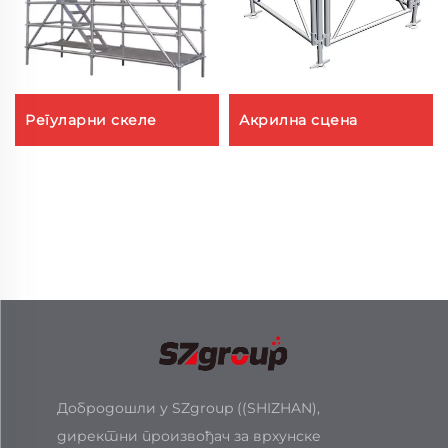
Регуларни скеле
Акрилна сцена
Добродошли у SZgroup ((SHIZHAN),
директни произвођач за врхунске