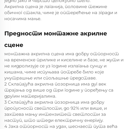
једно јако и чврсто целокупно тело.
Акрилна сцена је лаганија, половине тежине
обичног стакла, чиме је оптерећење на згради и
носачима мање.
Предности монтажне акрилне
сцене
монтажна акрилна сцена има добру отпорност
на временске прилике и киселине и базе, не жути и
не хидролизује се уз године излагања сунцу и
кишама, чиме испуњава потребе било које
унутрашње или спољашње представе.
2 Склапајућа акрилна позорница има дуг век
трајања од више од три године у поређењу са
другим материјалима.
3 Склапајућа акрилна позорница има добру
пропусност светлости, до 92% или више, и
захтева мању интензитет светлости за
наступ, што штеди електричну енергију.
4 Јака отпорност на удах, шеснаест пута већа