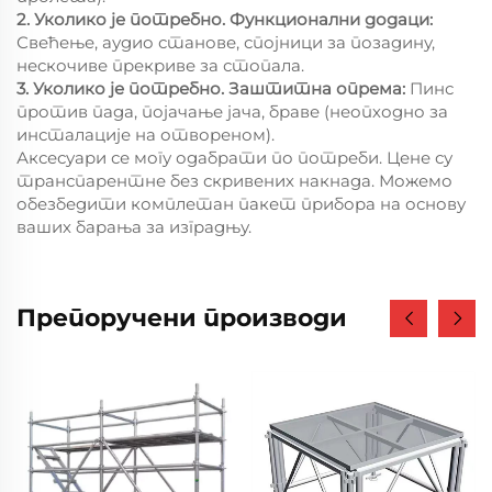
2. Уколико је потребно. Функционални додаци:
Свећење, аудио станове, спојници за позадину,
нескочиве прекриве за стопала.
3. Уколико је потребно. Заштитна опрема:
Пинс
против пада, појачање јача, браве (неопходно за
инсталације на отвореном).
Аксесуари се могу одабрати по потреби. Цене су
транспарентне без скривених накнада. Можемо
обезбедити комплетан пакет прибора на основу
ваших барања за изградњу.
Препоручени производи