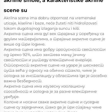
akrilne smole, a karakteristike akrilne
scene su
Akrilna scena ima dobru otpornost na vremenske
uticaje, kiseline i baze, neće žuteti niti hidrolizovati
tokom dugotrajnog izlaganja suncu i kiši.
Акрилна сцена има дуг век трајања у поређењу са
другим материјалима, а трајање акрилне сцене је
више од три године.
Акрилна сцена има добру пропусност светлости
од преко 92%, што захтева мању јачину
светлости и уштеду електричне енергије.
Отпорност акрилне сцене на ударе је шеснаест
пута већа у односу на обично стакло, чиме је
погодна за инсталацију у областима где је посебно
важна безбедност.
Акрилна сцена има изузесну изолациону
способност и погодна је за разне електричне
уређаје.
Колоне и носачи сваке акрилне сцене и суседне
сцене су заједнички, тако да је при спајању чине