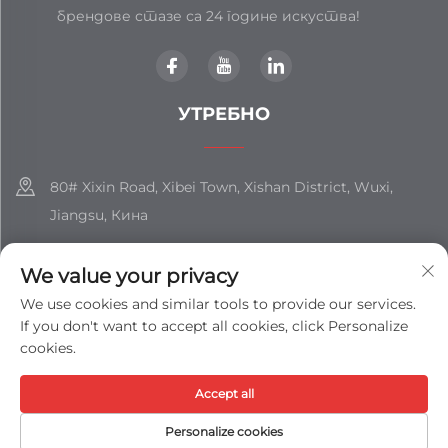
брендове стазе са 24 године искуства!
УТРЕБНО
80# Xixin Road, Xibei Town, Xishan District, Wuxi,
Jiangsu, Кина
+86-18851508988
We value your privacy
[email protected]
We use cookies and similar tools to provide our services.
If you don't want to accept all cookies, click Personalize
cookies.
Ауторско право © Цхиансу Шицхан Груп Цое, Лтд. Сва
Accept all
права задржана -
Политике приватности
-
Блог
Personalize cookies