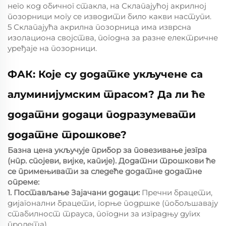
него код обичног стакла, на Склапајућој акрилној
позорници могу се изводити било какви наступи.
5 Склапајућа акрилна позорница има изврсна
изолациона својства, погодна за разне електричне
уређаје на позорници.
ФАК: Које су додатке укључене са
алуминијумским трасом? Да ли ће
додатни додаци подразумевати
додатне трошкове?
Базна цена укључује прибор за повезивање језгра
(нпр. спојеви, вијке, капије). Додатни трошкови ће
се примењивати за следеће додатне додатне
опреме:
1. Постављање Зајачани додаци:
Пречни брацети,
дијагонални брацети, горње подршке (побољшавају
стабилност трауса, погодни за изградњу дугих
пролета).