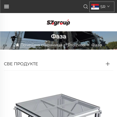
SR
Фаза
Почетна страница
>
Proizvodi
>
Фаза
СВЕ ПРОДУКТЕ