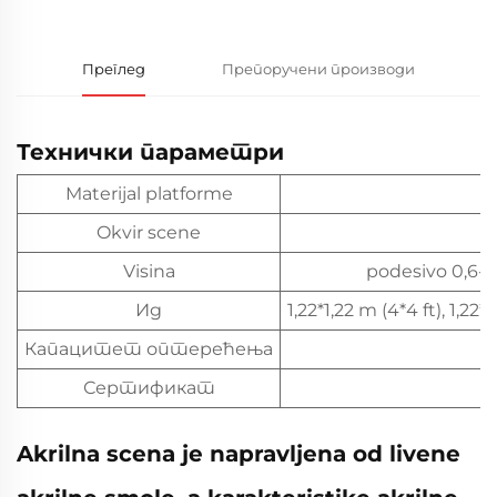
Преглед
Препоручени производи
Технички параметри
Materijal platforme
Okvir scene
А
Visina
podesivo 0,6-1 
Ид
1,22*1,22 m (4*4 ft), 1,22*2
Капацитет оптерећења
Сертификат
Akrilna scena je napravljena od livene