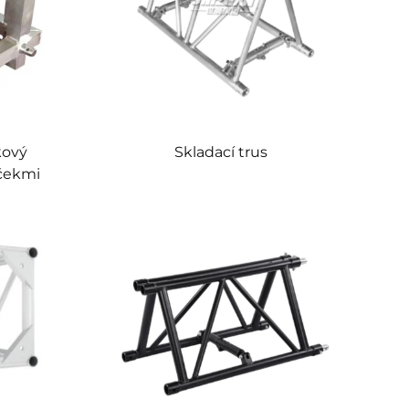
kový
Skladací trus
lčekmi