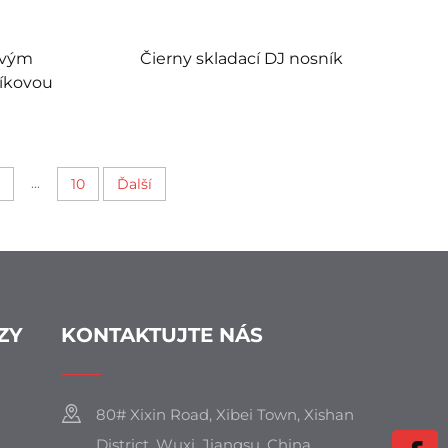
ovým
Čierny skladací DJ nosník
níkovou
...
10
Ďalší
ZY
KONTAKTUJTE NÁS
80# Xixin Road, Xibei Town, Xishan
District, Wuxi, Jiangsu, China