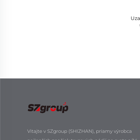
Uza
Vitajte v SZgroup (SHIZHAN), priamy výrobca