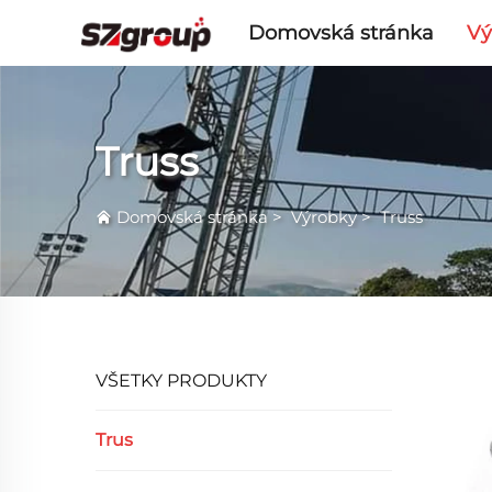
Domovská stránka
Vý
Truss
Domovská stránka
>
Výrobky
>
Truss
VŠETKY PRODUKTY
Trus