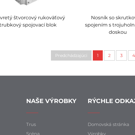
vretý štvorcový rukoväťový
Nosník so skrutk
trubkový spojovací blok
spojením s trojuhol
doskou
Predchádzajúci
1
2
3
4
NAŠE VÝROBKY
RÝCHLE ODKA
Trus
Domovská stránka
Scéna
Výrobky