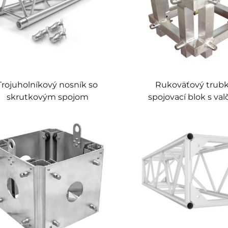
Trojuholníkový nosník so
Rukoväťový trub
skrutkovým spojom
spojovací blok s va