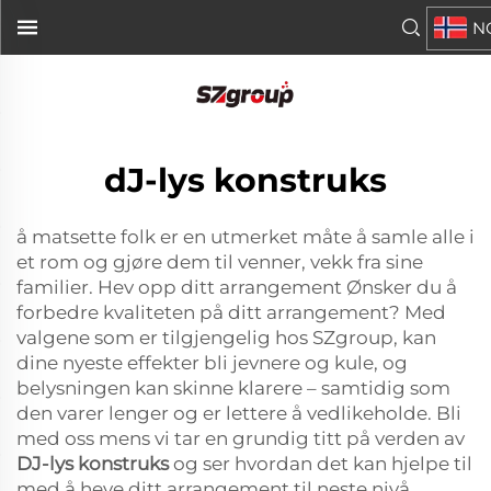
N
dJ-lys konstruks
å matsette folk er en utmerket måte å samle alle i
et rom og gjøre dem til venner, vekk fra sine
familier. Hev opp ditt arrangement Ønsker du å
forbedre kvaliteten på ditt arrangement? Med
valgene som er tilgjengelig hos SZgroup, kan
dine nyeste effekter bli jevnere og kule, og
belysningen kan skinne klarere – samtidig som
den varer lenger og er lettere å vedlikeholde. Bli
med oss mens vi tar en grundig titt på verden av
DJ-lys konstruks
og ser hvordan det kan hjelpe til
med å heve ditt arrangement til neste nivå.