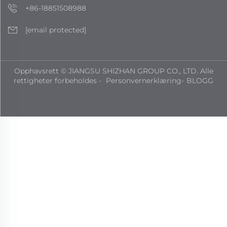
+86-18851508988
[email protected]
Opphavsrett © JIANGSU SHIZHAN GROUP CO., LTD. Alle
rettigheter forbeholdes -
Personvernerklæring
-
BLOGG