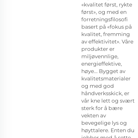
«kvalitet først, rykte
først», og med en
forretningsfilosofi
basert på «fokus på
kvalitet, fremming
av effektivitet». Våre
produkter er
miljøvennlige,
energieffektive,
høye... Bygget av
kvalitetsmaterialer
og med god
håndverksskick, er
vår kne lett og svært
sterk for å bære
vekten av
bevegelige lys og
høyttalere. Enten du
jobber med å sette