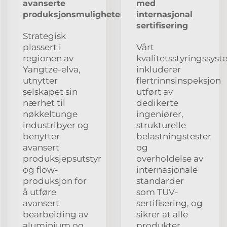
avanserte
med
produksjonsmuligheter
internasjonal
sertifisering
Strategisk
plassert i
Vårt
regionen av
kvalitetsstyringssys
Yangtze-elva,
inkluderer
utnytter
flertrinnsinspeksjon
selskapet sin
utført av
nærhet til
dedikerte
nøkkeltunge
ingeniører,
industribyer og
strukturelle
benytter
belastningstester
avansert
og
produksjepsutstyr
overholdelse av
og flow-
internasjonale
produksjon for
standarder
å utføre
som TUV-
avansert
sertifisering, og
bearbeiding av
sikrer at alle
aluminium og
produkter