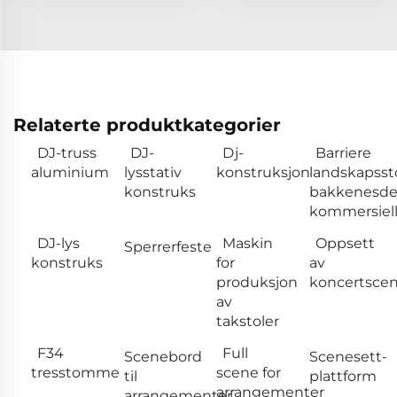
Relaterte produktkategorier
DJ-truss
DJ-
Dj-
Barriere
aluminium
lysstativ
konstruksjon
landskapssto
konstruks
bakkenesde
kommersiel
DJ-lys
Maskin
Oppsett
Sperrerfeste
konstruks
for
av
produksjon
koncertsce
av
takstoler
F34
Full
Scenebord
Scenesett-
tresstomme
scene for
til
plattform
arrangementer
arrangementer