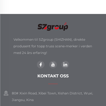
Velkommen til SZgroup (SHIZHAN), direkte
produsent for topp truss scene-merker i verden
med 24 års erfaring!
KONTAKT OSS
80# Xixin Road, Xibei Town, Xishan District, Wuxi,
Jiangsu, Kina