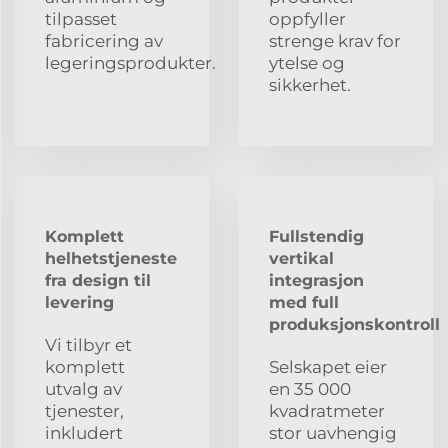
tilpasset
oppfyller
fabricering av
strenge krav for
legeringsprodukter.
ytelse og
sikkerhet.
Komplett
Fullstendig
helhetstjeneste
vertikal
fra design til
integrasjon
levering
med full
produksjonskontroll
Vi tilbyr et
komplett
Selskapet eier
utvalg av
en 35 000
tjenester,
kvadratmeter
inkludert
stor uavhengig