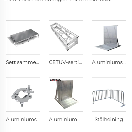
Sett sammen scene
CETUV-sertifisert aluminiumsvisninger Lettmontert boltetriste for scenehendelser
Aluminiumsbarriere
Stålheining
Aluminiums svart sølv spiralrør konstruksjonskobling display konstruksjonssystem aluminium klemme
Aluminium Barriere Dør