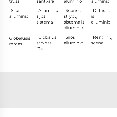
truss
santvara
aluminio
aluminio
Sijos
Aliuminio
Scenos
Dj trisas
aliuminio
sijos
strypų
iš
sistema
sistema iš
aliuminio
aliuminio
Globalus
Sijos
Renginių
Globalusis
strypas
aliuminio
scena
rėmas
f34