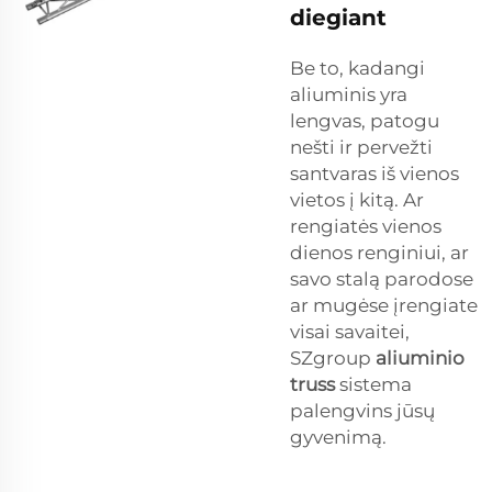
diegiant
Be to, kadangi
aliuminis yra
lengvas, patogu
nešti ir pervežti
santvaras iš vienos
vietos į kitą. Ar
rengiatės vienos
dienos renginiui, ar
savo stalą parodose
ar mugėse įrengiate
visai savaitei,
SZgroup
aliuminio
truss
sistema
palengvins jūsų
gyvenimą.