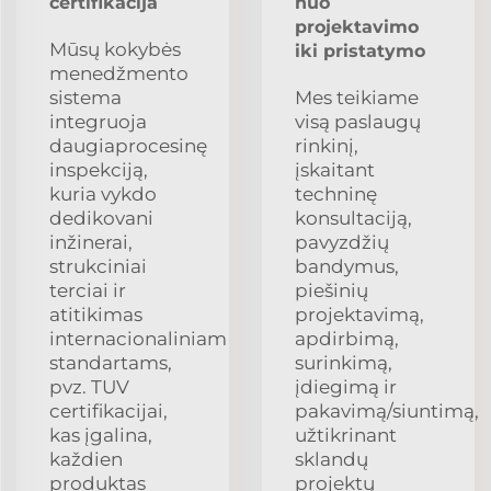
certifikacija
nuo
projektavimo
Mūsų kokybės
iki pristatymo
menedžmento
sistema
Mes teikiame
integruoja
visą paslaugų
daugiaprocesinę
rinkinį,
inspekciją,
įskaitant
kuria vykdo
techninę
dedikovani
konsultaciją,
inžinerai,
pavyzdžių
strukciniai
bandymus,
terciai ir
piešinių
atitikimas
projektavimą,
internacionaliniam
apdirbimą,
standartams,
surinkimą,
pvz. TUV
įdiegimą ir
certifikacijai,
pakavimą/siuntimą,
kas įgalina,
užtikrinant
každien
sklandų
produktas
projektų