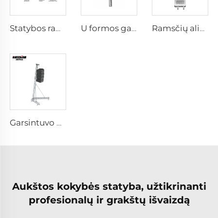
Statybos ramsčių sistemos projekto atvejo dizainas
U formos galvutės sraigtinės atramos
Ramsčių aliuminio lentos
Garsintuvo konstrukcija
Aukštos kokybės statyba, užtikrinanti
profesionalų ir grakštų išvaizdą