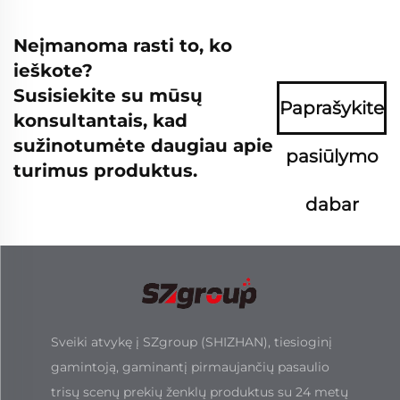
Neįmanoma rasti to, ko
ieškote?
Susisiekite su mūsų
Paprašykite
konsultantais, kad
sužinotumėte daugiau apie
pasiūlymo
turimus produktus.
dabar
Sveiki atvykę į SZgroup (SHIZHAN), tiesioginį
gamintoją, gaminantį pirmaujančių pasaulio
trisų scenų prekių ženklų produktus su 24 metų