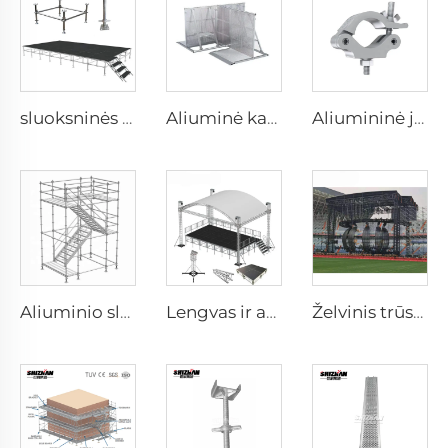
sluoksninės scenos
Aliuminė kabelių užtvara
Aliumininė juoda sidabrinė spiralinė vamzdžių tvirtinimo konstrukcija, stovo tvirtinimo įrenginys, rodyklės konstrukcijos sistema, aliuminio stovo spaustukas
Aliuminio sluoksnio pastatai
Lengvas ir atsparus korozijai aliuminis konstrukcijos dekoravimas renginiams, vestuvių apšvietimo konstrukcijos rodyklė, karštas pardavimas
Želvinis trūsas