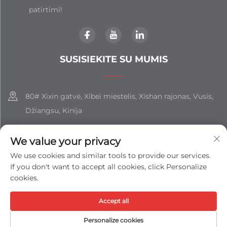
patirtimi!
SUSISIEKITE SU MUMIS
80# Xixin gatvė, Xibei miestelis, Xishan rajonas, Vusis,
Džiangsu, Kinija
+86-18851508988
We value your privacy
[email protected]
We use cookies and similar tools to provide our services.
If you don't want to accept all cookies, click Personalize
cookies.
Autoriaus teisės © JIANGSU SHIZHAN GROUP CO., LTD. Visos
Accept all
teisės saugomos -
Privatumo politika
-
Dienoraštis
Personalize cookies