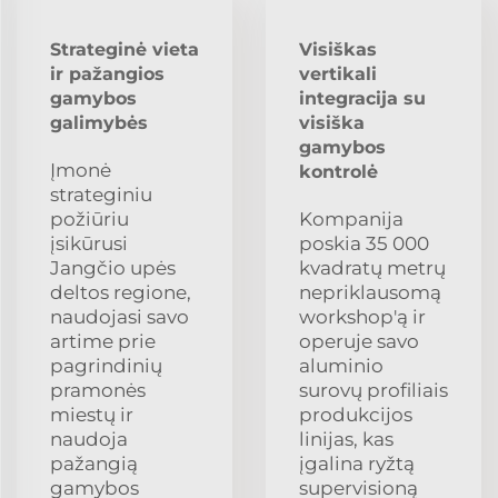
Strateginė vieta
Visiškas
ir pažangios
vertikali
gamybos
integracija su
galimybės
visiška
gamybos
Įmonė
kontrolė
strateginiu
požiūriu
Kompanija
įsikūrusi
poskia 35 000
Jangčio upės
kvadratų metrų
deltos regione,
nepriklausomą
naudojasi savo
workshop'ą ir
artime prie
operuje savo
pagrindinių
aluminio
pramonės
surovų profiliais
miestų ir
produkcijos
naudoja
linijas, kas
pažangią
įgalina ryžtą
gamybos
supervisioną