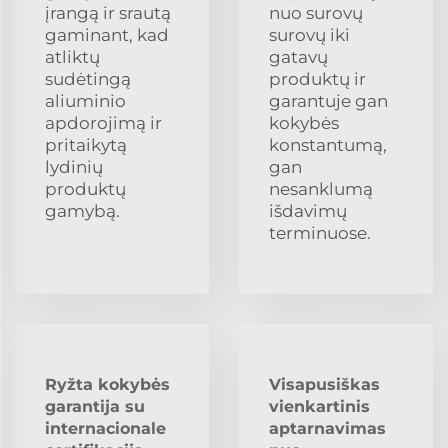
įrangą ir srautą
nuo surovų
gaminant, kad
surovų iki
atliktų
gatavų
sudėtingą
produktų ir
aliuminio
garantuje gan
apdorojimą ir
kokybės
pritaikytą
konstantumą,
lydinių
gan
produktų
nesanklumą
gamybą.
išdavimų
terminuose.
Ryžta kokybės
Visapusiškas
garantija su
vienkartinis
internacionale
aptarnavimas