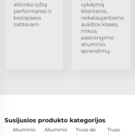
atitinka ryžtą
vykdymą
performanso ir
klientams,
bezopasos
reikalaujantiems
zahtevam.
aukštos klasės,
rinkos
pasirengimo
aliuminio
sprendimų.
Susijusios produkto kategorijos
Aliuminio
Aliuminio
Truss de
Truss