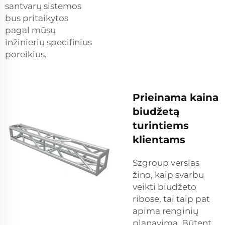
santvarų sistemos
bus pritaikytos
pagal mūsų
inžinierių specifinius
poreikius.
Prieinama kaina
biudžetą
turintiems
klientams
Szgroup verslas
žino, kaip svarbu
veikti biudžeto
ribose, tai taip pat
apima renginių
planavimą. Būtent