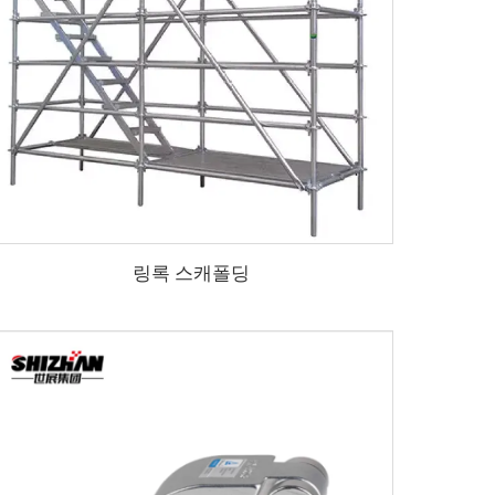
링록 스캐폴딩