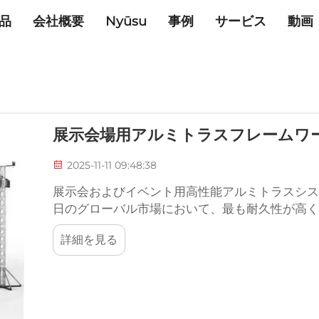
品
会社概要
Nyūsu
事例
サービス
動画
展示会場用アルミトラスフレームワ
2025-11-11 09:48:38
展示会およびイベント用高性能アルミトラスシス
日のグローバル市場において、最も耐久性が高く
レードのトラスを提供しています。貿易博覧会、
詳細を見る
の設営において…