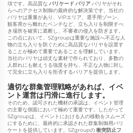
項です。高品質な
バリケード バリア
バリヤがそれ
らへのアクセス制御の最終的な解決策です。当社の
バリヤは重量があり、VIPエリア、選手用ゾーン、
観客席から離れたベンチなど、立ち入りを制限すべ
き場所を確実に遮断し、不審者の侵入を防ぎます。
この点において、SZgroupは重要な施設へ不正な人
物の立ち入りを防ぐために高品質なバリヤを設置す
ることが極めて重要であることを理解しています。
当社のバリヤは頑丈な素材で作られており、多数の
人群れにも耐えうる強度を持ち、不正な人物に対し
て完全に立ち入りを拒否するバリアを提供します。
適切な群集管理戦略があれば、イベ
ント運営は円滑に進行します。
そのため、認可された機材の承認は、イベント管理
の主要な側面において極めて重要です。したがって
SZgroupは、イベントにおける人の移動をスムーズ
にするために、最終的に承認された群集制御用バリ
ケートを提供しています。SZgroupの
衝突防止フ