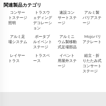
関連製品カテゴリ
コンサー
トラスウ
速設コン
アルミ製
トステージ
ェディング
サートステ
バリアステ
照明
デコレーシ
ージ
ージ
ョン
アルミ足
ポータブ
アルミニ
Mojoバリ
場システム
ルイベント
ウム製移動
アクレート
ステージ
式足場部品
レイヤー
トラスベ
イベント
組立・折
トラス
ース
用屋外ステ
りたたみ式
ージ
コンサート
ステージ