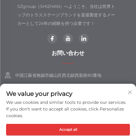
SZgroup（SHIZHAN）へようこそ。当社は世界ト
ップのトラスステージブランドを直接製造するメー
カーとして24年の経験を持つ企業です！
お問い合わせ
中国江蘇省無錫市錫山区西北鎮西新路80番地
+86-18851508988
We value your privacy
[email protected]
We use cookies and similar tools to provide our services.
If you don't want to accept all cookies, click Personalize
cookies.
著作権 © 江蘇士展集団有限公司 すべての権利を保有 -
プライバシーポ
Accept all
リシー
-
ブログ