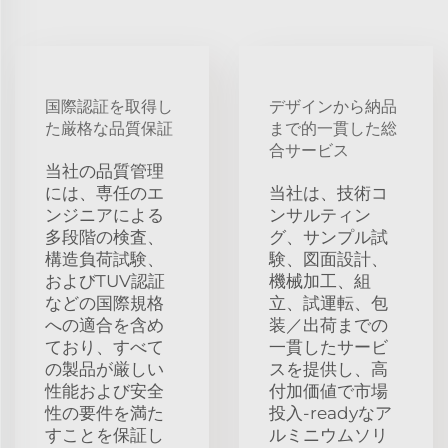
国際認証を取得し
デザインから納品
た厳格な品質保証
まで的一貫した総
合サービス
当社の品質管理
には、専任のエ
当社は、技術コ
ンジニアによる
ンサルティン
多段階の検査、
グ、サンプル試
構造負荷試験、
験、図面設計、
およびTUV認証
機械加工、組
などの国際規格
立、試運転、包
への適合を含め
装／出荷までの
ており、すべて
一貫したサービ
の製品が厳しい
スを提供し、高
性能および安全
付加価値で市場
性の要件を満た
投入-readyなア
すことを保証し
ルミニウムソリ