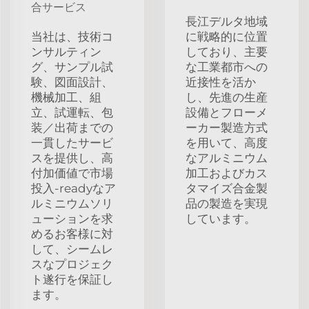
合サービス
長江デルタ地域
当社は、技術コ
に戦略的に位置
ンサルティン
しており、主要
グ、サンプル試
な工業都市への
験、図面設計、
近接性を活か
機械加工、組
し、先進の生産
立、試運転、包
設備とフローメ
装／出荷までの
ーカー製造方式
一貫したサービ
を用いて、高度
スを提供し、高
なアルミニウム
付加価値で市場
加工およびカス
投入-readyなア
タマイズ合金製
ルミニウムソリ
品の製造を実現
ューションを求
しています。
めるお客様に対
して、シームレ
スなプロジェク
ト遂行を保証し
ます。