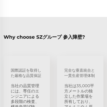
Why choose SZグループ 参入障壁?
国際認証を取得し
完全な垂直統合と
た厳格な品質保証
一貫生産管理体制
当社の品質管理
当社は35,000平
には、専任のエ
方メートルの独
ンジニアによる
立した作業場を
多段階の検査、
所有しており、
構造負荷試験、
アルミニウム原