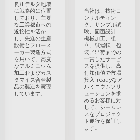
長江デルタ地域
に戦略的に位置
当社は、技術コ
しており、主要
ンサルティン
な工業都市への
グ、サンプル試
近接性を活か
験、図面設計、
し、先進の生産
機械加工、組
設備とフローメ
立、試運転、包
ーカー製造方式
装／出荷までの
を用いて、高度
一貫したサービ
なアルミニウム
スを提供し、高
加工およびカス
付加価値で市場
タマイズ合金製
投入-readyなア
品の製造を実現
ルミニウムソリ
しています。
ューションを求
めるお客様に対
して、シームレ
スなプロジェク
ト遂行を保証し
ます。