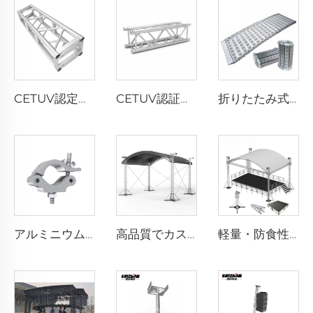
CETUV認定アルミニウムトラス ステージイベントに最適な簡単組立ボルトトラス
CETUV認証済み アルミニウム合金 スピゴット トラス クイックピントラス イベント・コンサート用
折りたたみ式ステージ モバイル型アルミ合金活動用折りたたみステージ 段差解消スロープ付き
アルミニウム製ブラックシルバースパイラルチューブトラスカップラーフィクスチャーディスプレイトラスシステムアルミニウムクランプ
高品質でカスタマイズ可能なアルミニウム製DJ照明トラス水栓トラス、ポータブルアルミニウム合金トラスディスプレイ
軽量・防食性アルミニウムトラス装飾イベントディスプレイ、結婚式照明トラスディスプレイ、人気商品