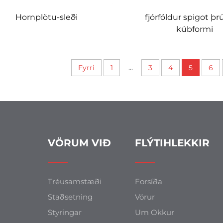
Hornplötu-sleði
fjórföldur spigot þrú
kúbformi
...
Fyrri
1
3
4
5
6
VÖRUM VIÐ
FLÝTIHLEKKIR
Tréusamstæði
Forsíða
Staðsetning
Vörur
Styringar
Um Okkur