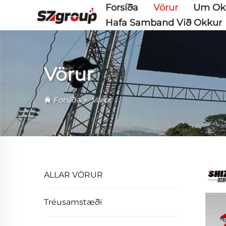
Forsíða
Vörur
Um Ok
Hafa Samband Við Okkur
Vörur
Forsíða
>
Vörur
ALLAR VÖRUR
Tréusamstæði