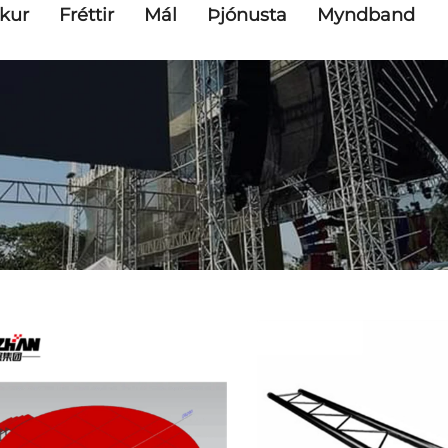
kur
Fréttir
Mál
Þjónusta
Myndband