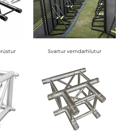
þrústur
Svartur verndarhlutur