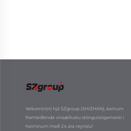
Velkomin(n) hjá SZgroup (SHIZHAN), beinum
framleiðenda vinsællustu stöngulstigamerki í
heiminum með 24 ára reynslu!