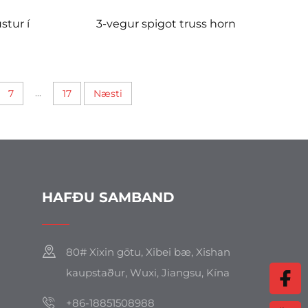
stur í
3-vegur spigot truss horn
...
7
17
Næsti
HAFÐU SAMBAND
80# Xixin götu, Xibei bæ, Xishan
kaupstaður, Wuxi, Jiangsu, Kína
+86-18851508988