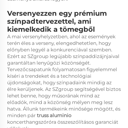
Versenyezzen egy prémium
színpadtervezettel, ami
kiemelkedik a tömegből
A mai versenyhelyzetben, ahol az események
terén éles a verseny, elengedhetetlen, hogy
előnyben legyél a konkurenciával szemben.
Ezért az SZgroup legújabb színpaddizájnjaival
garantáltan lenyűgözi közönségét.
Tervezőcsapatunk folyamatosan figyelemmel
kíséri a trendeket és a technológiai
újdonságokat, hogy színpadaink mindig az
élre kerüljenek. Az SZgroup segítségével biztos
lehet benne, hogy műsorának mind az
előadók, mind a közönség mélyen meg lesz
hatva. Állunk termékeink minősége mögött, és
minden pár
truss aluminio
koncerthangszóróra összeszólításos garanciát