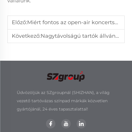
vállalunk.
Előző:
Miért fontos az open-air koncertszínpad tervezése a nagy létesítmények számára?
Következő:
Nagytávolságú tartók állványzatok eseményekhez stadion környezetben
Üdvözöljük az SZgroupnál (SHIZHAN), a világ
vezető tartóvázas színpad márkák közvetlen
gyártójánál, 24 éves tapasztalattal!