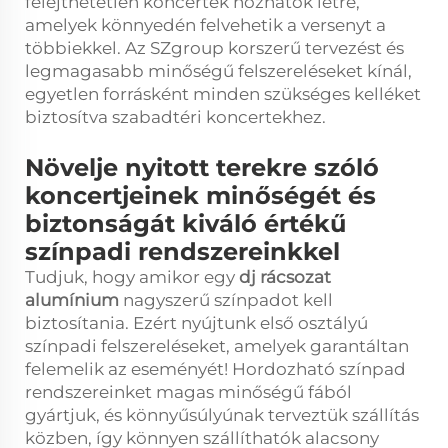
felejthetetlen koncertek hozhatók létre,
amelyek könnyedén felvehetik a versenyt a
többiekkel. Az SZgroup korszerű tervezést és
legmagasabb minőségű felszereléseket kínál,
egyetlen forrásként minden szükséges kelléket
biztosítva szabadtéri koncertekhez.
Növelje nyitott terekre szóló
koncertjeinek minőségét és
biztonságát kiváló értékű
színpadi rendszereinkkel
Tudjuk, hogy amikor egy
dj rácsozat
alumínium
nagyszerű színpadot kell
biztosítania. Ezért nyújtunk első osztályú
színpadi felszereléseket, amelyek garantáltan
felemelik az eseményét! Hordozható színpad
rendszereinket magas minőségű fából
gyártjuk, és könnyűsúlyúnak terveztük szállítás
közben, így könnyen szállíthatók alacsony