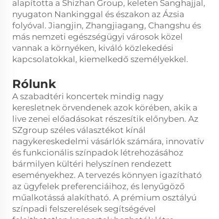
alapította a Shizhan Group, keleten Sanghajjal,
nyugaton Nankinggal és északon az Ázsia
folyóval. Jiangjin, Zhangjiagang, Changshu és
más nemzeti egészségügyi városok közel
vannak a környéken, kiváló közlekedési
kapcsolatokkal, kiemelkedő személyekkel.
Rólunk
A szabadtéri koncertek mindig nagy
keresletnek örvendenek azok körében, akik a
live zenei előadásokat részesítik előnyben. Az
SZgroup széles választékot kínál
nagykereskedelmi vásárlók számára, innovatív
és funkcionális színpadok létrehozásához
bármilyen kültéri helyszínen rendezett
eseményekhez. A tervezés könnyen igazítható
az ügyfelek preferenciáihoz, és lenyűgöző
műalkotássá alakítható. A prémium osztályú
színpadi felszerelések segítségével