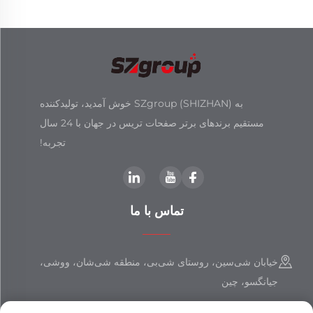
به SZgroup (SHIZHAN) خوش آمدید، تولیدکننده
مستقیم برندهای برتر صفحات تریس در جهان با 24 سال
تجربه!
تماس با ما
خیابان شی‌سین، روستای شی‌بی، منطقه شی‌شان، ووشی،
جیانگسو، چین
+86-18851508988