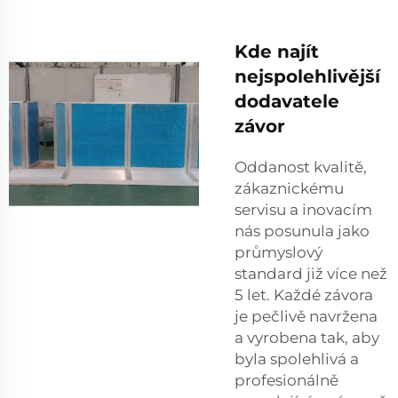
Kde najít
nejspolehlivější
dodavatele
závor
Oddanost kvalitě,
zákaznickému
servisu a inovacím
nás posunula jako
průmyslový
standard již více než
5 let. Každé závora
je pečlivě navržena
a vyrobena tak, aby
byla spolehlivá a
profesionálně