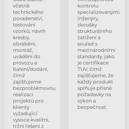
včetně
kontrolu
technického
specializovanými
poradenství,
inženýry,
testování
zkoušky
vzorků, návrh
strukturálního
kresby,
zatížení a
obrábění,
soulad s
montáž,
mezinárodními
uvádění do
standardy, jako
provozu a
je certifikace
balení/dodání,
TUV, čímž
čímž
zajišťujeme, že
zajišťujeme
každý produkt
bezproblémovou
splňuje přísné
realizaci
požadavky na
projektů pro
výkon a
klienty
bezpečnost.
vyžadující
vysoce kvalitní,
tržní řešení z