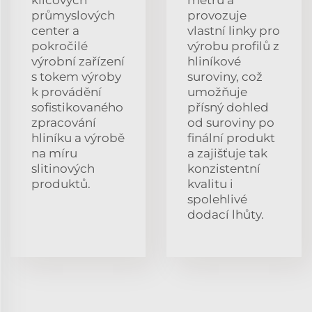
průmyslových
provozuje
center a
vlastní linky pro
pokročilé
výrobu profilů z
výrobní zařízení
hliníkové
s tokem výroby
suroviny, což
k provádění
umožňuje
sofistikovaného
přísný dohled
zpracování
od suroviny po
hliníku a výrobě
finální produkt
na míru
a zajišťuje tak
slitinových
konzistentní
produktů.
kvalitu i
spolehlivé
dodací lhůty.