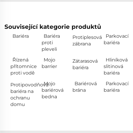
Související kategorie produktů
Bariéra
Bariéra
Parkovací
Protiplesová
proti
bariéra
zábrana
pleveli
Řízená
Mojo
Hliníková
Zátarasová
přítomnice
barrier
slitinová
bariéra
proti vodě
bariéra
Mojo
Bariérová
Parkovací
Protipovodňová
bariérová
brána
bariéra
bariéra na
bedna
ochranu
domu