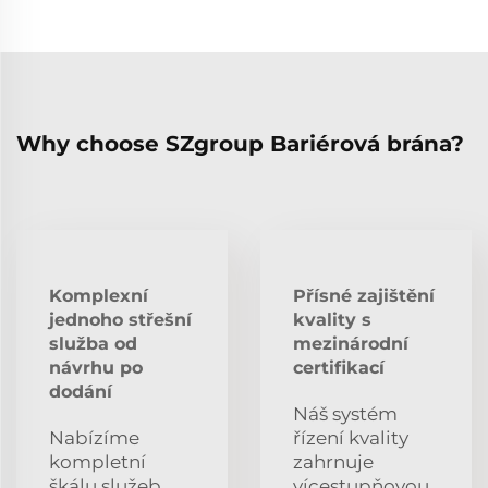
Why choose SZgroup Bariérová brána?
Komplexní
Přísné zajištění
jednoho střešní
kvality s
služba od
mezinárodní
návrhu po
certifikací
dodání
Náš systém
Nabízíme
řízení kvality
kompletní
zahrnuje
škálu služeb
vícestupňovou