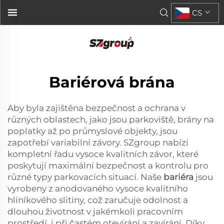
CS
Bariérová brána
Aby byla zajištěna bezpečnost a ochrana v
různých oblastech, jako jsou parkoviště, brány na
poplatky až po průmyslové objekty, jsou
zapotřebí variabilní závory. SZgroup nabízí
kompletní řadu vysoce kvalitních závor, které
poskytují maximální bezpečnost a kontrolu pro
různé typy parkovacích situací. Naše
bariéra
jsou
vyrobeny z anodovaného vysoce kvalitního
hliníkového slitiny, což zaručuje odolnost a
dlouhou životnost v jakémkoli pracovním
prostředí, i při častém otevírání a zavírání. Díky