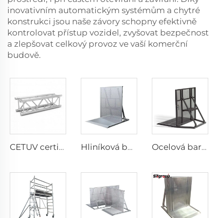
inovativním automatickým systémům a chytré
konstrukci jsou naše závory schopny efektivně
kontrolovat přístup vozidel, zvyšovat bezpečnost
a zlepšovat celkový provoz ve vaší komerční
budově.
CETUV certifikovaný hliníkový slitinový trubkový rošt rychlopřípoj pro akce a koncerty
Hliníková bariéra
Ocelová bariéra