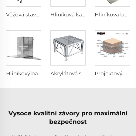
Věžová stavební kostra z aluminia
Hliníková kabelová bariéra
Hliníková bariérová brána
Hliníkový bariérový roh
Akrylátová scéna
Projektový návrh stavebního lešení systému
Vysoce kvalitní závory pro maximální
bezpečnost