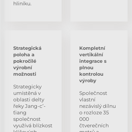
hliníku.
Strategická
Kompletní
poloha a
vertikální
pokročilé
integrace s
výrobní
plnou
možnosti
kontrolou
výroby
Strategicky
umístěná v
Společnost
oblasti delty
vlastní
řeky Jang-c’-
nezávislý dílnu
ťiang
o rozloze 35
společnost
000
využívá blízkost
čtverečních
klíčových
metrů a