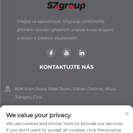
Vítejte ve společnosti SZgroup (SHIZHAN),
přímém výrobci předních značek truss stojanů
a plošin s 24letou zkušeností!
KONTAKTUJTE NÁS
80# Xixin Road, Xibei Town, Xishan District, Wuxi,
Jiangsu, Čína
+86-18851508988
We value your privacy
[email protected]
We use cookies and similar tools to provide our services.
If you don't want to accept all cookies, click Personalize